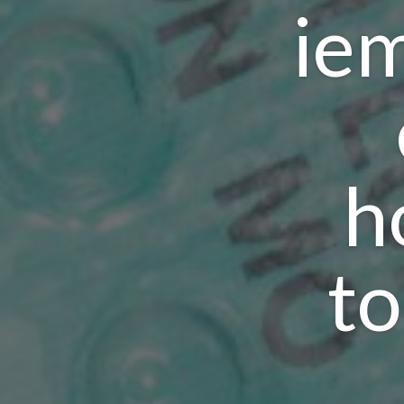
iem
h
t