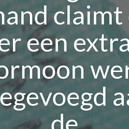
and claimt
er een extr
ormoon we
oegevoegd a
de