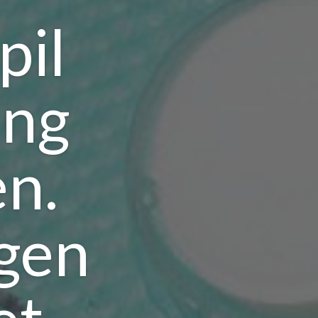
pil
ing
en.
ngen