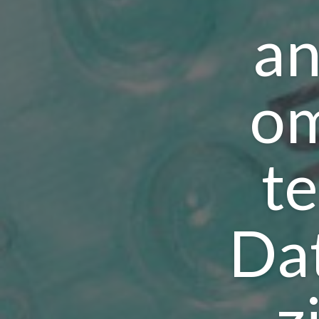
an
om
te
Dat