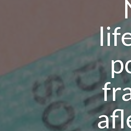
li
p
fr
af