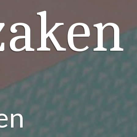
zaken
en