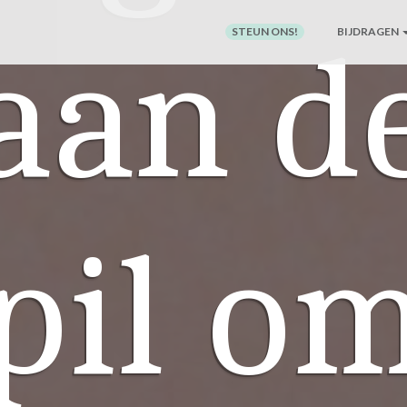
STEUN ONS!
BIJDRAGEN
aan d
pil o