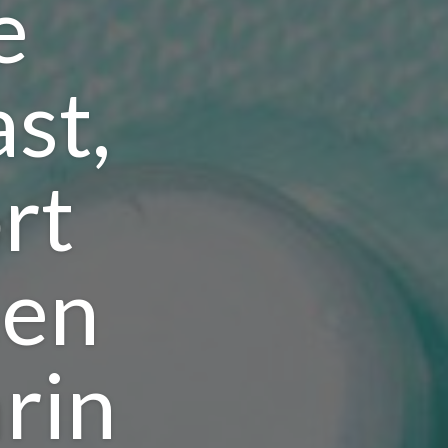
e
st,
rt
een
rin