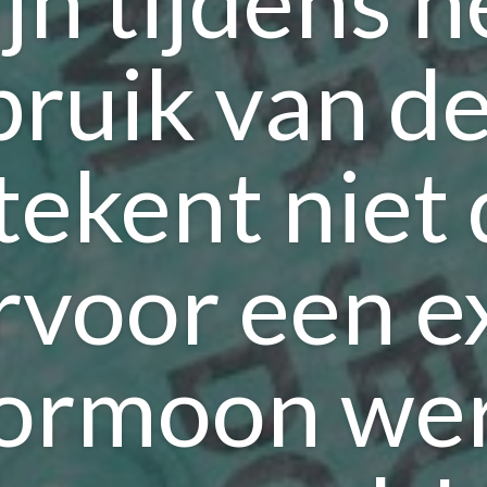
ijn tijdens h
ruik van de
tekent niet 
rvoor een e
ormoon we