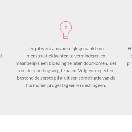
egevoegd. 
hormoon
n
De pil werd aanvankelijk gemaakt om
He
strogeen, 
d
menstruatieklachten te verminderen en
maandelijks een bloeding te laten doorkomen, niet
pr
om de bloeding weg te halen. Volgens experten
hoofdzakelij
bestond de eerste pil al uit een combinatie van de
hormonen progestageen en oestrogeen.
zorgt voor