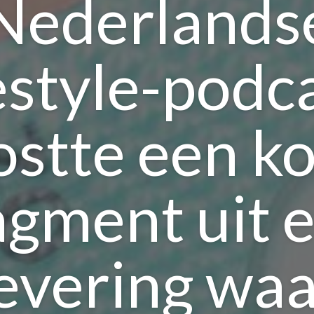
Nederlands
festyle-podca
ostte een ko
agment uit 
levering waa