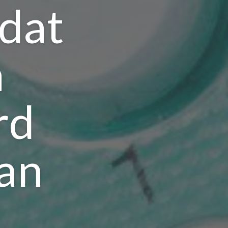
 dat
a
rd
an