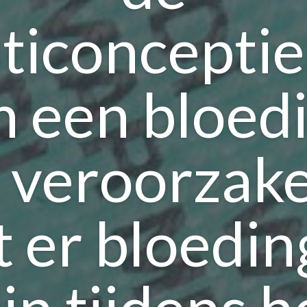
ticonceptie
 een bloed
 veroorzak
 er bloedi