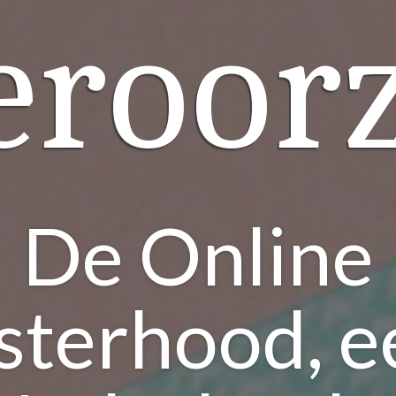
eroor
De Online
isterhood, e