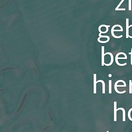
z
geb
be
hie
h