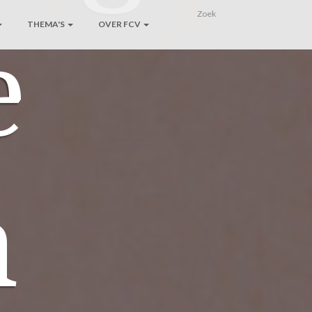
THEMA'S
OVER FCV
e
m