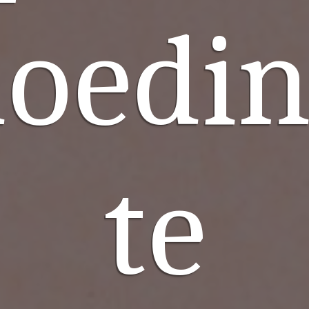
loedi
te