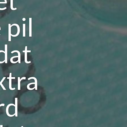
et
 pil
dat
xtra
rd