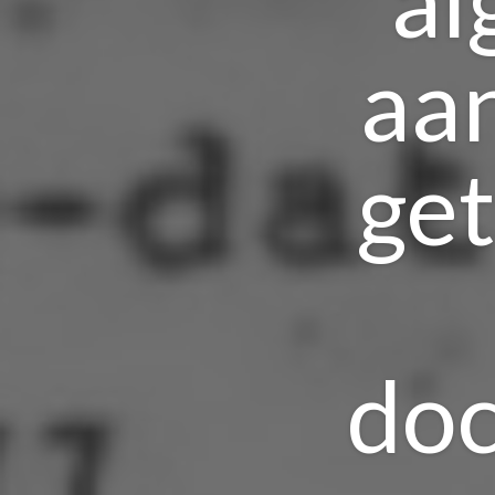
aa
get
doc