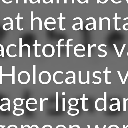
at het aant
achtoffers 
Holocaust 
lager ligt da
gemeen wo