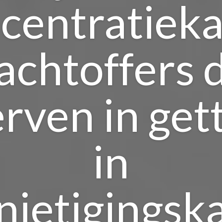
centratiek
achtoffers 
erven in gett
in
nietigings