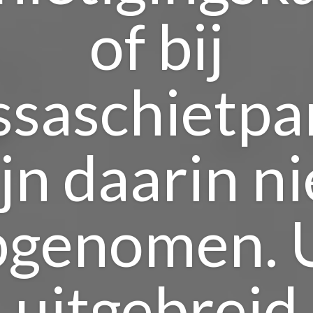
of bij
saschietpar
ijn daarin ni
pgenomen. U
uitgebreid