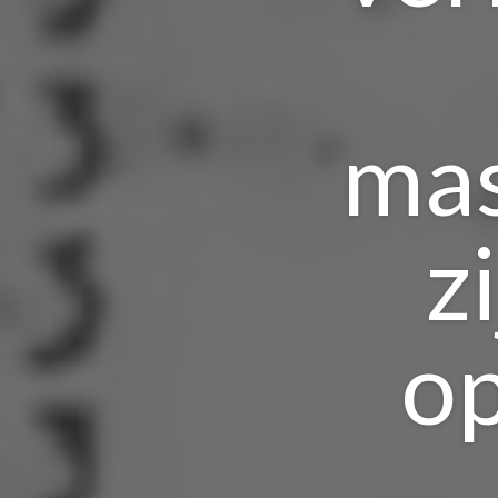
mas
z
o