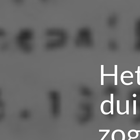
Het
dui
zog