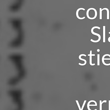
con
Sl
sti
ver