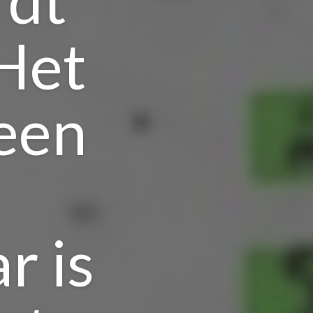
Het
 een
r is