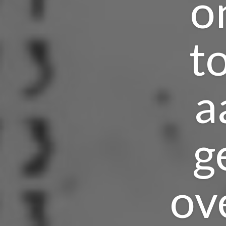
o
t
a
g
ov