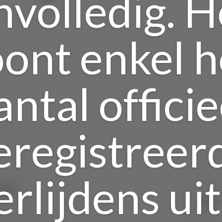
nvolledig. H
oont enkel h
antal officie
eregistreer
erlijdens uit