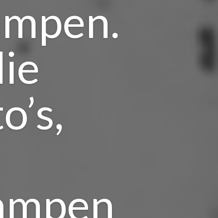
ampen.
die
o’s,
kampen