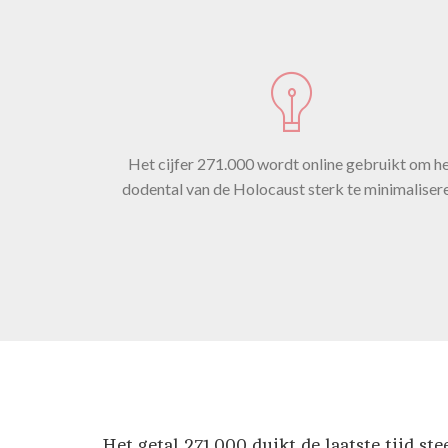
on
Het cijfer 271.000 wordt online gebruikt om h
dodental van de Holocaust sterk te minimaliser
dat
Het getal 271.
000 duikt de laatste tijd ste