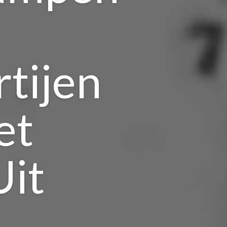
tijen
et
it