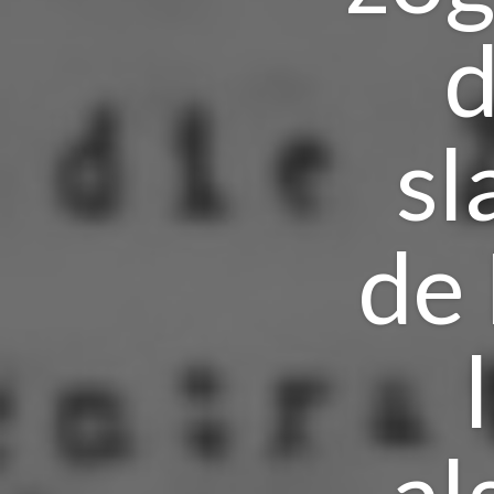
d
sl
de 
al