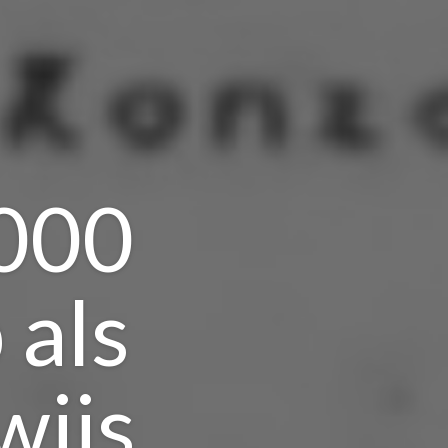
.000
 als
wijs