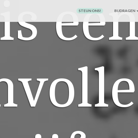
is ee
STEUN ONS!
BIJDRAGEN
nvolle