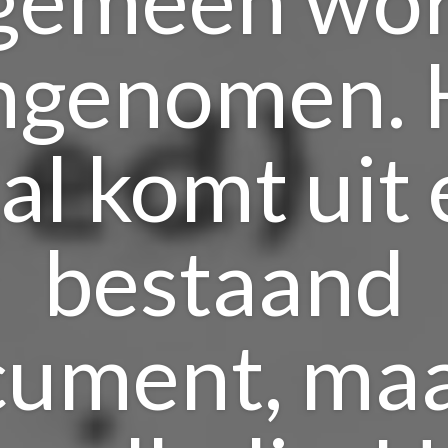
ngenomen. 
al komt uit
bestaand
ument, maa