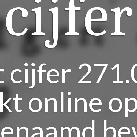
cijfer
 cijfer 271
kt online op
enaamd be