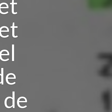
et
et
el
de
 de