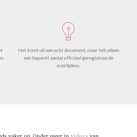
historisch
derzoek bli
et
Het komt uit een echt document, maar telt alleen
en.
een beperkt aantal officieel geregistreerde
overlijdens.
 het werkel
dodental vee
eds vaker op.
Onder meer in
video’s
van