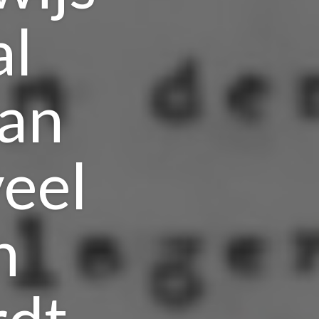
al
van
veel
n
rdt