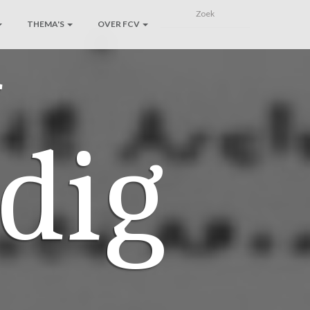
n
THEMA'S
OVER FCV
dig