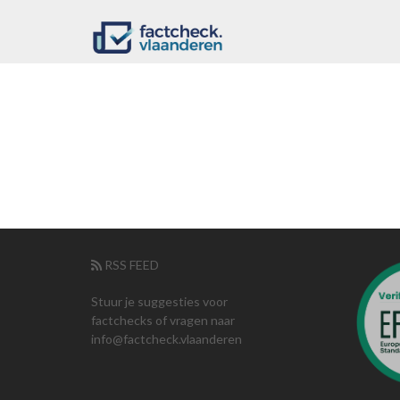
RSS FEED
Stuur je suggesties voor
factchecks of vragen naar
info@factcheck.vlaanderen