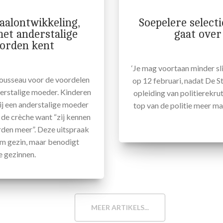
taalontwikkeling,
Soepelere selecti
met anderstalige
gaat over
orden kent
‘Je mag voortaan minder s
Rousseau voor de voordelen
op 12 februari, nadat De 
erstalige moeder. Kinderen
opleiding van politierekr
 bij een anderstalige moeder
top van de politie meer ma
 de crèche want “zij kennen
en meer”. Deze uitspraak
rm gezin, maar benodigt
e gezinnen.
MEER ARTIKELS...