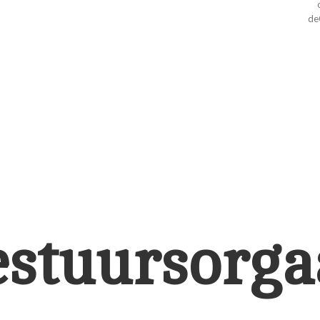
de
estuursorga