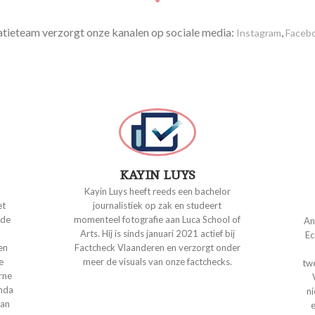
ieteam verzorgt onze kanalen op sociale media:
,
Instagram
Faceb
KAYIN LUYS
Kayin Luys heeft reeds een bachelor
et
journalistiek op zak en studeert
 de
momenteel fotografie aan Luca School of
An
Arts. Hij is sinds januari 2021 actief bij
Ec
 en
Factcheck Vlaanderen en verzorgt onder
de
meer de visuals van onze factchecks.
twe
rne
anda
n
van
e