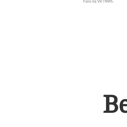
Pano bij VRTNWS.
B