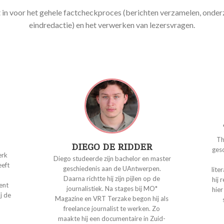
t in voor het gehele factcheckproces (berichten verzamelen, onder
eindredactie) en het verwerken van lezersvragen.
Th
DIEGO DE RIDDER
ges
erk
Diego studeerde zijn bachelor en master
eeft
geschiedenis aan de UAntwerpen.
lit
Daarna richtte hij zijn pijlen op de
hij 
ent
journalistiek. Na stages bij MO*
hier
j de
Magazine en VRT Terzake begon hij als
freelance journalist te werken. Zo
maakte hij een documentaire in Zuid-