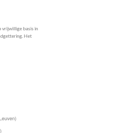
rijwillige basis in
udgettering. Het
 Leuven)
)