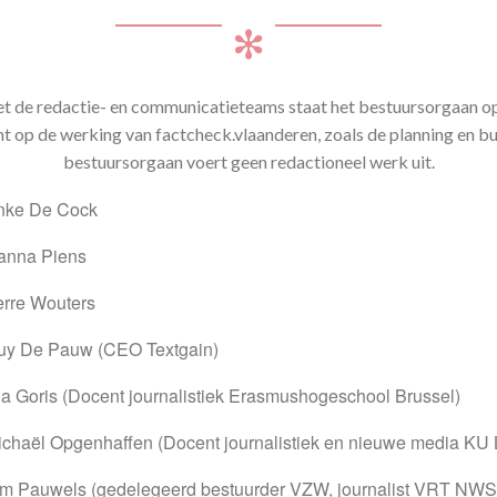
✻
 de redactie- en communicatieteams staat het bestuursorgaan op v
ht op de werking van factcheck.vlaanderen, zoals de planning en b
bestuursorgaan voert geen redactioneel werk uit.
nke De Cock
anna Piens
erre Wouters
uy De Pauw (CEO Textgain)
ia Goris (Docent journalistiek Erasmushogeschool Brussel)
ichaël Opgenhaffen (Docent journalistiek en nieuwe media KU
im Pauwels (gedelegeerd bestuurder VZW, journalist VRT NWS