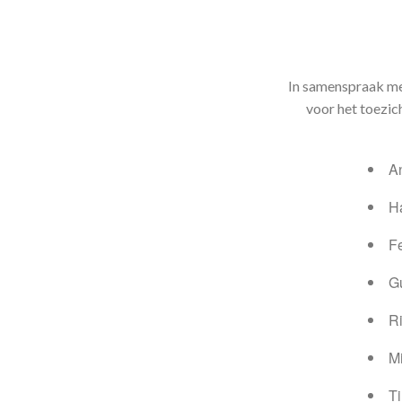
In samenspraak met
voor het toezic
A
H
F
G
R
M
T