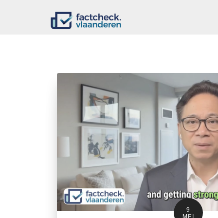
9
MEI