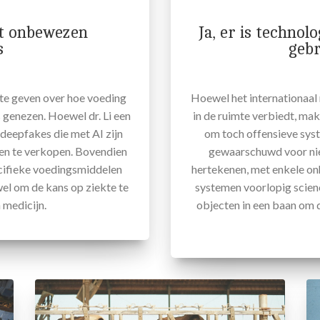
eft onbewezen
Ja, er is technol
s
geb
s te geven over hoe voeding
Hoewel het internationaal 
 genezen. Hoewel dr. Li een
in de ruimte verbiedt, mak
s deepfakes die met AI zijn
om toch offensieve syst
en te verkopen. Bovendien
gewaarschuwd voor ni
ecifieke voedingsmiddelen
hertekenen, met enkele o
el om de kans op ziekte te
systemen voorlopig science
 medicijn.
objecten in een baan om d