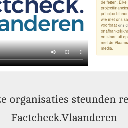
de feiten. Elke
projectfinanci
principe binnen
wie met ons sa
voorbaat
ons c
onafhankelijkhe
ontstaan uit op
met de Vlaams
media.
e organisaties steunden r
Factcheck.Vlaanderen