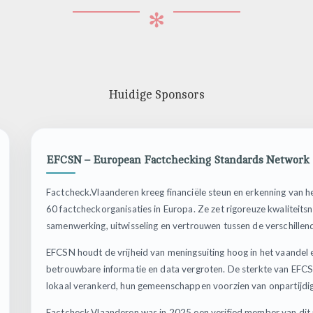
✻
Huidige Sponsors
EFCSN – European Factchecking Standards Network
Factcheck.Vlaanderen kreeg financiële steun en erkenning van 
60 factcheckorganisaties in Europa. Ze zet rigoreuze kwalitei
samenwerking, uitwisseling en vertrouwen tussen de verschillend
EFCSN houdt de vrijheid van meningsuiting hoog in het vaandel 
betrouwbare informatie en data vergroten. De sterkte van EFCSN l
lokaal verankerd, hun gemeenschappen voorzien van onpartijdig
Factcheck.Vlaanderen was in 2025 een verified member van dit