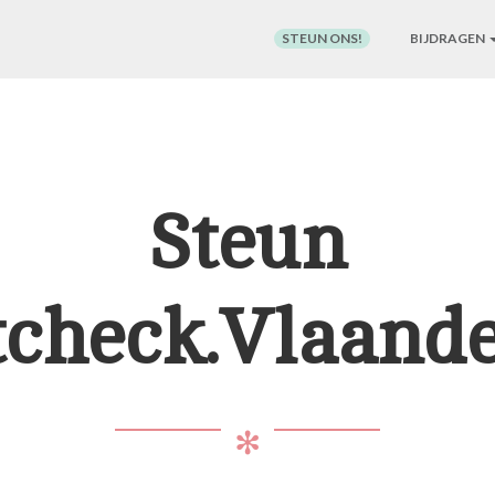
STEUN ONS!
BIJDRAGEN
Steun
tcheck.Vlaande
✻