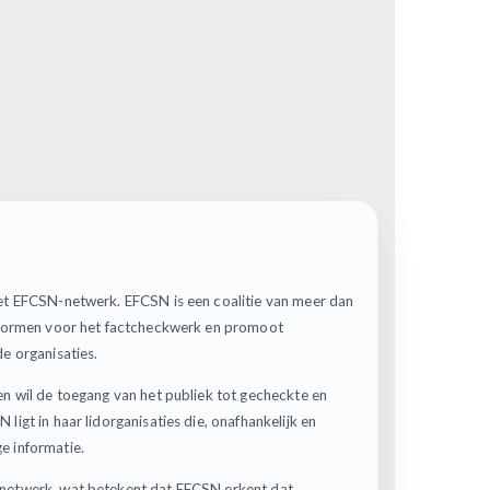
het EFCSN-netwerk. EFCSN is een coalitie van meer dan
tsnormen voor het factcheckwerk en promoot
e organisaties.
en wil de toegang van het publiek tot gecheckte en
igt in haar lidorganisaties die, onafhankelijk en
e informatie.
 netwerk, wat betekent dat EFCSN erkent dat