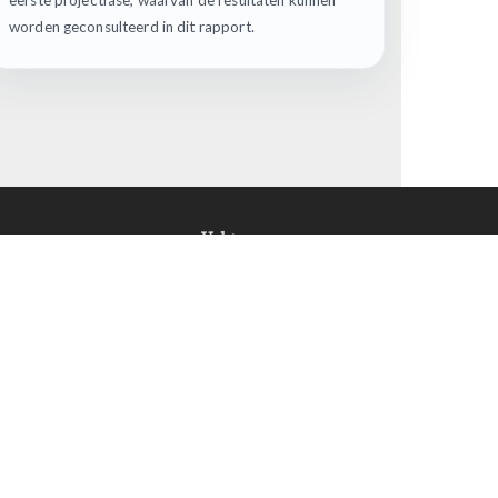
eerste projectfase, waarvan de resultaten kunnen
worden geconsulteerd in dit rapport.
Volg ons op
FACEBOOK
TWITTER
TIKTOK
INSTAGRAM