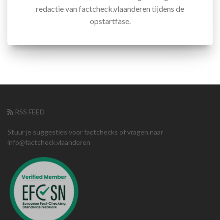
redactie van factcheck.vlaanderen tijdens de
opstartfase.
RSS FEED
Stuur je suggesties voor factchecks of vragen naar
info@factcheck.vlaanderen