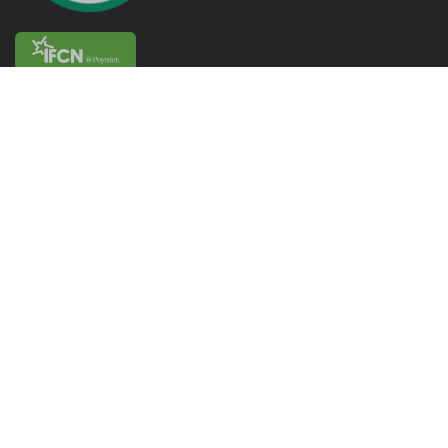
Volg ons op
FACEBOOK
TWITTER
TIKTOK
INSTAGRAM
©
Factcheck.Vlaanderen