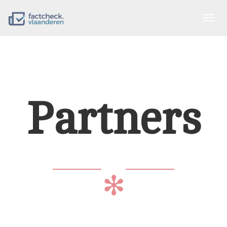
Togg
navig
Partners
✻