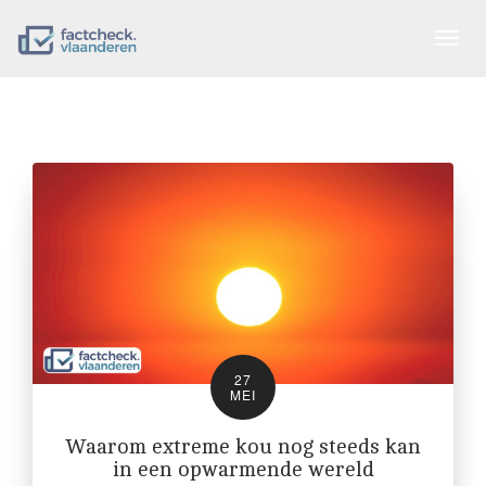
Togg
navig
27
MEI
Waarom extreme kou nog steeds kan
in een opwarmende wereld