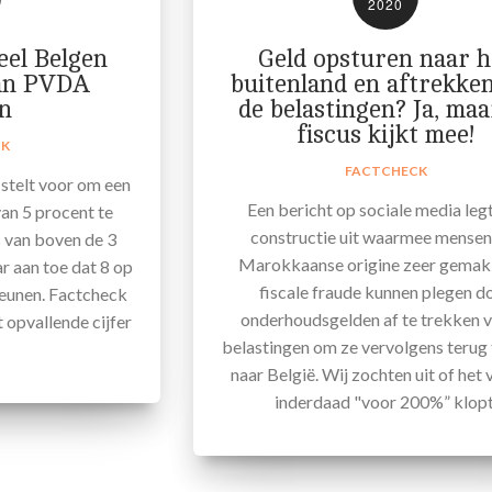
2020
el Belgen
Geld opsturen naar h
van PVDA
buitenland en aftrekke
n
de belastingen? Ja, maa
fiscus kijkt mee!
CK
FACTCHECK
stelt voor om een
Een bericht op sociale media leg
an 5 procent te
constructie uit waarmee mensen
 van boven de 3
Marokkaanse origine zeer gemakk
ar aan toe dat 8 op
fiscale fraude kunnen plegen d
teunen. Factcheck
onderhoudsgelden af te trekken v
t opvallende cijfer
belastingen om ze vervolgens terug 
naar België. Wij zochten uit of het 
inderdaad "voor 200%” klopt