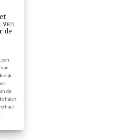
et
n van
r de
t een
 van
elijk
oor
an de
te halen
verhaal
.