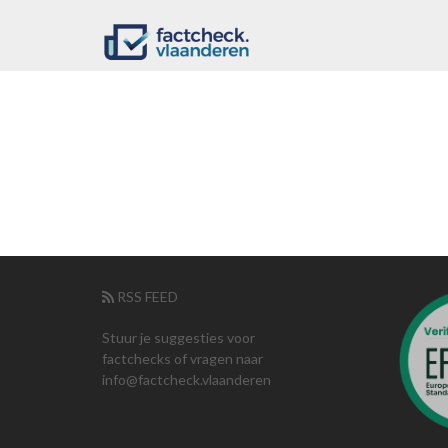
RSS FEED
Stuur je suggesties voor
factchecks of vragen naar
info@factcheck.vlaanderen