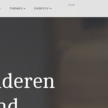
THEMA'S
OVER FCV
nderen
end