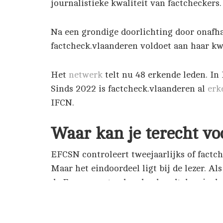
journalistieke kwaliteit van factcheckers.
Na een grondige doorlichting door onafh
factcheck.vlaanderen voldoet aan haar kwa
Het
netwerk
telt nu 48 erkende leden. I
Sinds 2022 is factcheck.vlaanderen al
erk
IFCN.
Waar kan je terecht vo
EFCSN controleert tweejaarlijks of factch
Maar het eindoordeel ligt bij de lezer. Al
de Europese standaarden houdt, kan je d
ons weten via
info@factcheck.vlaanderen