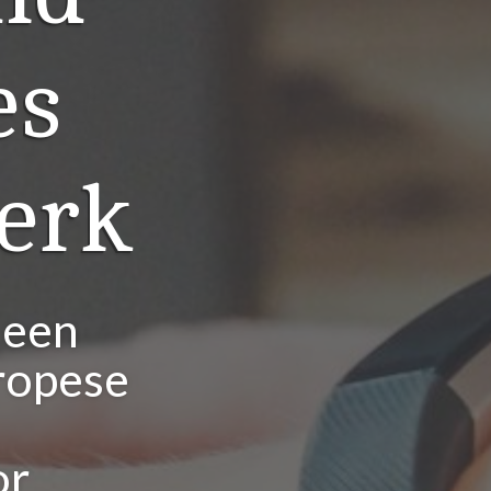
es
erk
 een
ropese
or