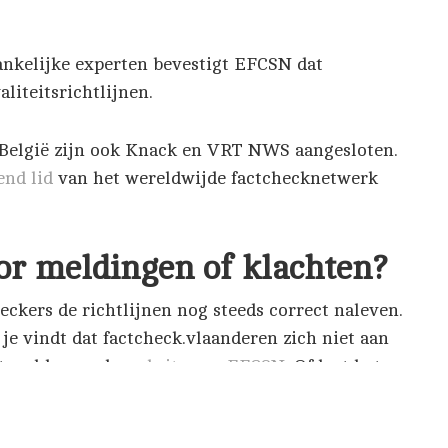
ankelijke experten bevestigt EFCSN dat
liteitsrichtlijnen.
n België zijn ook Knack en VRT NWS aangesloten.
end lid
van het wereldwijde factchecknetwerk
or meldingen of klachten?
eckers de richtlijnen nog steeds correct naleven.
s je vindt dat factcheck.vlaanderen zich niet aan
at melden op de
website van EFCSN
. Of laat het
.