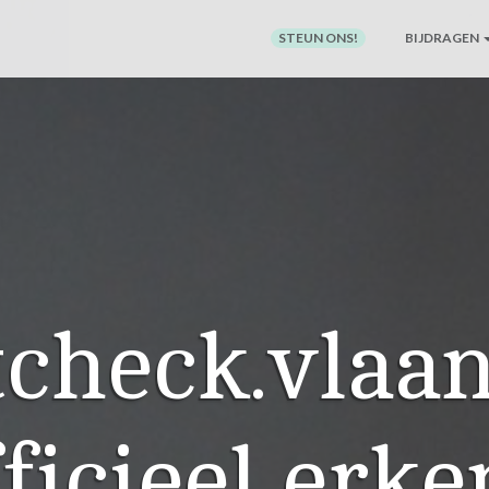
STEUN ONS!
BIJDRAGEN
tcheck.vlaa
ficieel erk