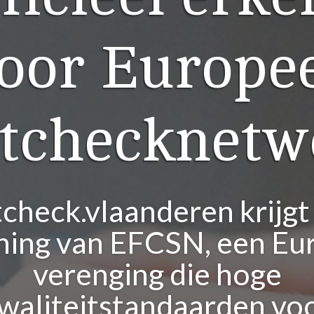
oor Europe
ctchecknetw
tcheck.vlaanderen krijgt
ning van EFCSN, een Eu
verenging die hoge
waliteitstandaarden vo