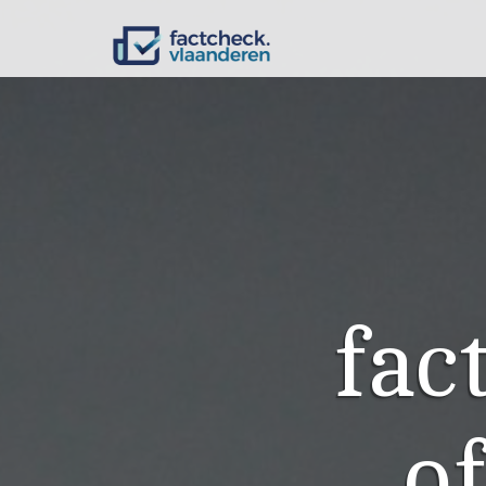
fac
of