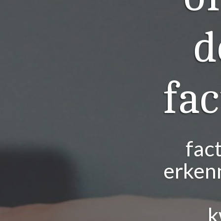
d
fa
fac
erken
k