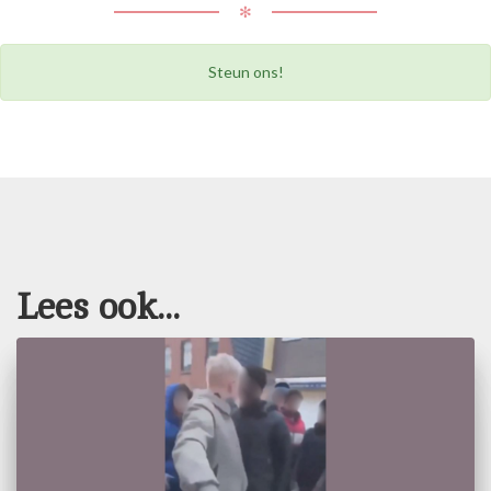
✻
Steun ons!
Lees ook...