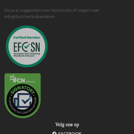
Stuur je suggesties voor factchecks of vragen naar
info@factcheck.vlaanderen
Volg ons op
FACEBOOK