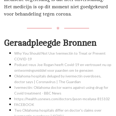
Het medicijn is op dit moment niet goedgekeurd
voor behandeling tegen corona.
✻
Geraadpleegde Bronnen
Why You Should Not Use Ivermectin to Treat or Prevent
COVID-19
Podcast-reus Joe Rogan heeft Covid-19 en vertrouwt nu op
ontwormingsmiddel voor paarden om te genezen
Oklahoma hospitals deluged by ivermectin overdoses,
doctor says | Coronavirus | The Guardian
Ivermectin: Oklahoma doctor warns against using drug for
Covid treatment - BBC News
https://health.usnews.com/doctors/jason-mcelyea-815102
FACEBOOK
Two Oklahoma hospitals differ on doctor's claims over
Ivermectin overdoses | KOKH