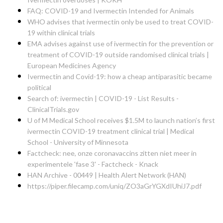
FAQ: COVID-19 and Ivermectin Intended for Animals
WHO advises that ivermectin only be used to treat COVID-
19 within clinical trials
EMA advises against use of ivermectin for the prevention or
treatment of COVID-19 outside randomised clinical trials |
European Medicines Agency
Ivermectin and Covid-19: how a cheap antiparasitic became
political
Search of: ivermectin | COVID-19 - List Results -
ClinicalTrials.gov
U of M Medical School receives $1.5M to launch nation’s first
ivermectin COVID-19 treatment clinical trial | Medical
School - University of Minnesota
Factcheck: nee, onze coronavaccins zitten niet meer in
experimentele 'fase 3' - Factcheck - Knack
HAN Archive - 00449 | Health Alert Network (HAN)
https://piper.filecamp.com/uniq/ZO3aGrYGXdIUhiJ7.pdf