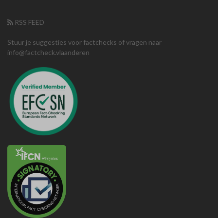
RSS FEED
Stuur je suggesties voor factchecks of vragen naar
info@factcheck.vlaanderen