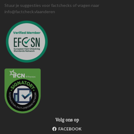
Stuur je suggesties voor factchecks of vragen naar
info@factcheck.vlaanderen
Volg ons op
FACEBOOK