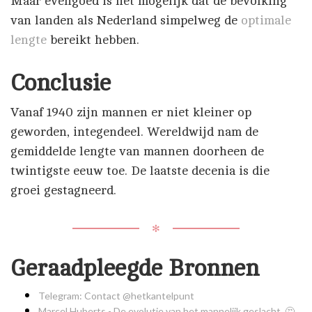
Maar evengoed is het mogelijk dat de bevolking
van landen als Nederland simpelweg de
optimale
lengte
bereikt hebben.
Conclusie
Vanaf 1940 zijn mannen er niet kleiner op
geworden, integendeel. Wereldwijd nam de
gemiddelde lengte van mannen doorheen de
twintigste eeuw toe. De laatste decenia is die
groei gestagneerd.
✻
Geraadpleegde Bronnen
Telegram: Contact @hetkantelpunt
Marcel Huberts - De evolutie van het mannelijk geslacht. 🤔...