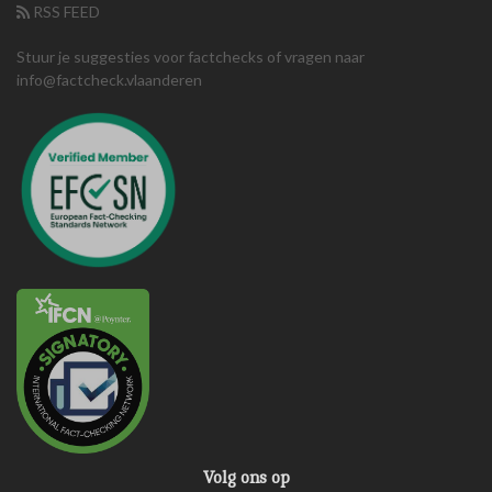
RSS FEED
Stuur je suggesties voor factchecks of vragen naar
info@factcheck.vlaanderen
Volg ons op