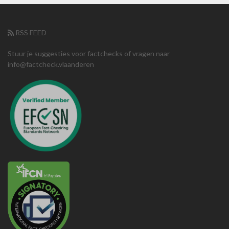
RSS FEED
Stuur je suggesties voor factchecks of vragen naar
info@factcheck.vlaanderen