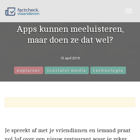
Togg
navig
Apps kunnen meeluisteren,
maar doen ze dat wel?
15 april 2019
explainer
(sociale) media
technologie
Je spreekt af met je vriendinnen en iemand praat
vol lof over een nieuw restaurant waar je zeker