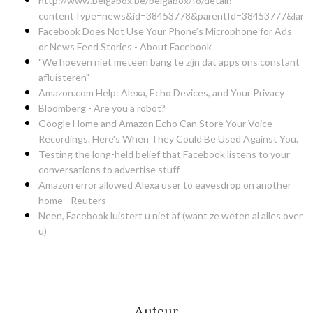
http://www.belgabox.be/belgabox/fo/detail?
contentType=news&id=38453778&parentId=38453777&langua
Facebook Does Not Use Your Phone’s Microphone for Ads
or News Feed Stories - About Facebook
"We hoeven niet meteen bang te zijn dat apps ons constant
afluisteren"
Amazon.com Help: Alexa, Echo Devices, and Your Privacy
Bloomberg - Are you a robot?
Google Home and Amazon Echo Can Store Your Voice
Recordings. Here's When They Could Be Used Against You.
Testing the long-held belief that Facebook listens to your
conversations to advertise stuff
Amazon error allowed Alexa user to eavesdrop on another
home - Reuters
Neen, Facebook luistert u niet af (want ze weten al alles over
u)
Auteur