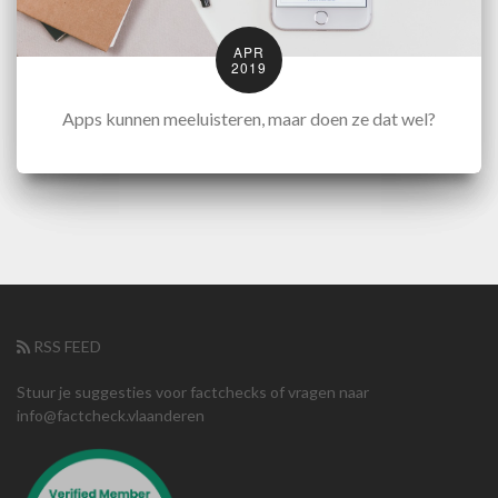
APR
2019
Apps kunnen meeluisteren, maar doen ze dat wel?
RSS FEED
Stuur je suggesties voor factchecks of vragen naar
info@factcheck.vlaanderen