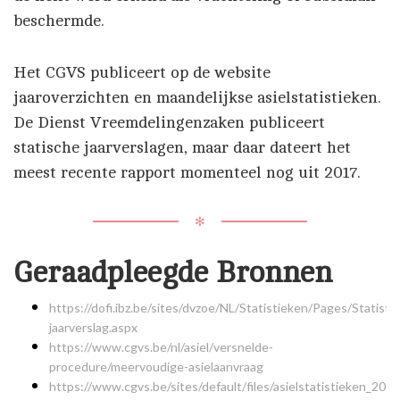
beschermde.
Het CGVS publiceert op de website
jaaroverzichten en maandelijkse asielstatistieken.
De Dienst Vreemdelingenzaken publiceert
statische jaarverslagen, maar daar dateert het
meest recente rapport momenteel nog uit 2017.
✻
Geraadpleegde Bronnen
https://dofi.ibz.be/sites/dvzoe/NL/Statistieken/Pages/Statisti
jaarverslag.aspx
https://www.cgvs.be/nl/asiel/versnelde-
procedure/meervoudige-asielaanvraag
https://www.cgvs.be/sites/default/files/asielstatistieken_20