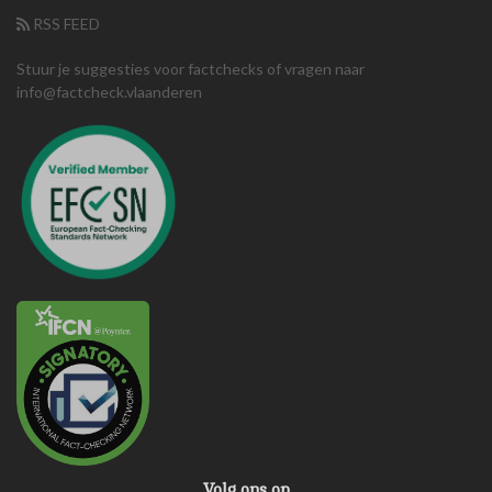
RSS FEED
Stuur je suggesties voor factchecks of vragen naar
info@factcheck.vlaanderen
Volg ons op