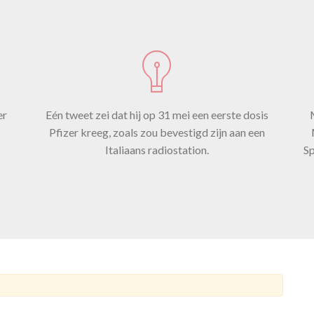
e hartaanv
eroorzaakt
er
Eén tweet zei dat hij op 31 mei een eerste dosis
ar blijkt ni
Pfizer kreeg, zoals zou bevestigd zijn aan een
Italiaans radiostation.
Sp
n aan: Erik
kreeg geen