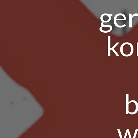
ger
ko
b
w