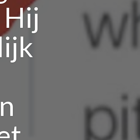
 Hij
ijk
en
et