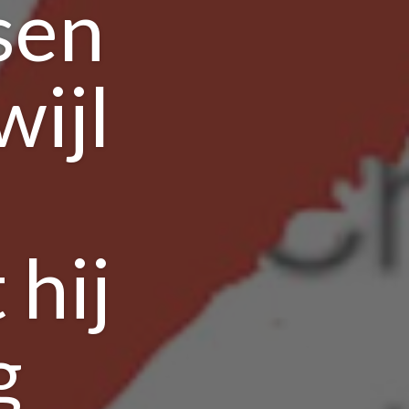
sen
wijl
 hij
g