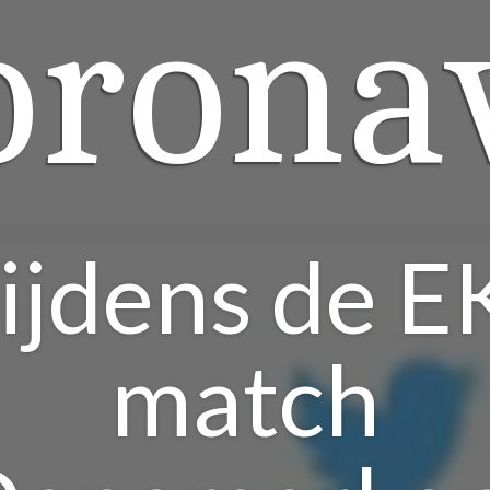
orona
ijdens de E
match