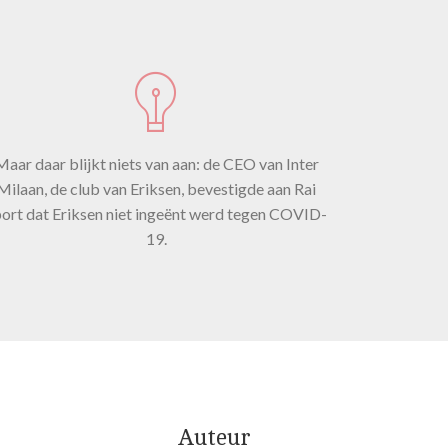
al
e.
Maar daar blijkt niets van aan: de CEO van Inter
ets
Milaan, de club van Eriksen, bevestigde aan Rai
ort dat Eriksen niet ingeënt werd tegen COVID-
19.
sen
Auteur