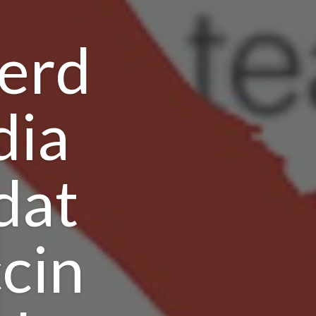
werd
dia
dat
cin