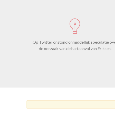
d
v
Op Twitter onstond onmiddellijk speculatie ov
Da
de oorzaak van de hartaanval van Eriksen.
va