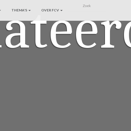
lateer
THEMA'S
OVER FCV