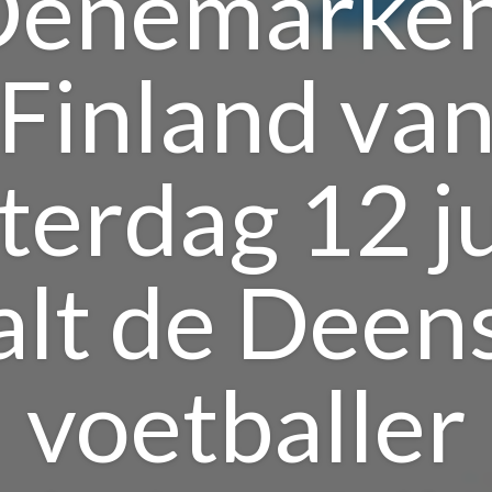
Denemarken
Finland va
terdag 12 j
alt de Deen
voetballer