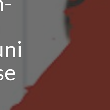
-
n
uni
se