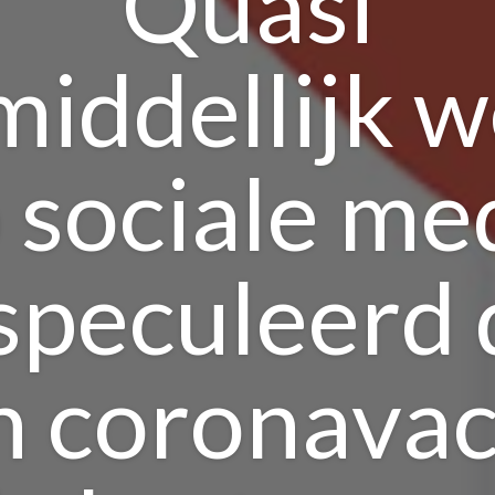
Quasi
iddellijk 
 sociale me
speculeerd 
n coronavac