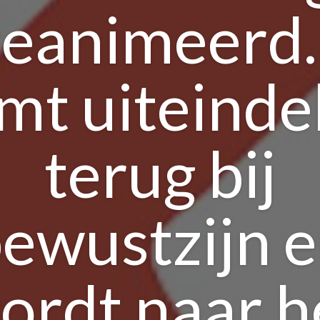
eanimeerd.
mt uiteindel
terug bij
ewustzijn 
ordt naar h