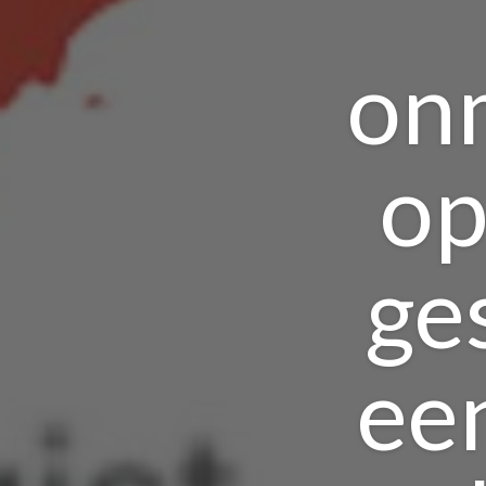
onm
op
ge
ee