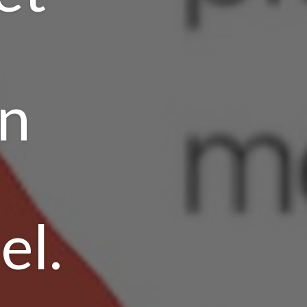
jn
el.