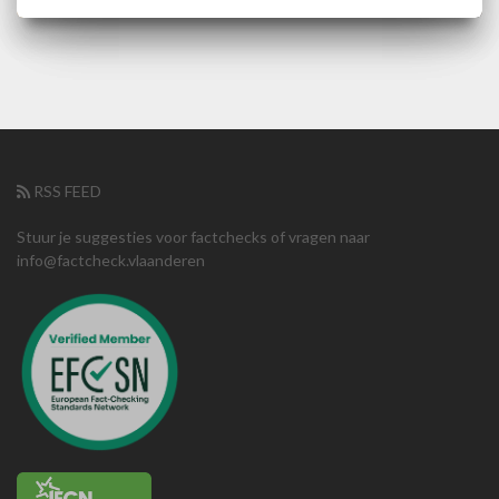
RSS FEED
Stuur je suggesties voor factchecks of vragen naar
info@factcheck.vlaanderen