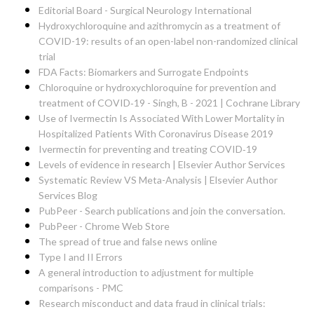
Editorial Board - Surgical Neurology International
Hydroxychloroquine and azithromycin as a treatment of
COVID-19: results of an open-label non-randomized clinical
trial
FDA Facts: Biomarkers and Surrogate Endpoints
Chloroquine or hydroxychloroquine for prevention and
treatment of COVID‐19 - Singh, B - 2021 | Cochrane Library
Use of Ivermectin Is Associated With Lower Mortality in
Hospitalized Patients With Coronavirus Disease 2019
Ivermectin for preventing and treating COVID‐19
Levels of evidence in research | Elsevier Author Services
Systematic Review VS Meta-Analysis | Elsevier Author
Services Blog
PubPeer - Search publications and join the conversation.
PubPeer - Chrome Web Store
The spread of true and false news online
Type I and II Errors
A general introduction to adjustment for multiple
comparisons - PMC
Research misconduct and data fraud in clinical trials: