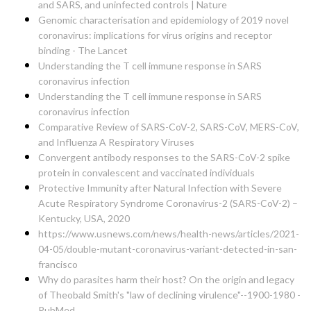
and SARS, and uninfected controls | Nature
Genomic characterisation and epidemiology of 2019 novel
coronavirus: implications for virus origins and receptor
binding - The Lancet
Understanding the T cell immune response in SARS
coronavirus infection
Understanding the T cell immune response in SARS
coronavirus infection
Comparative Review of SARS-CoV-2, SARS-CoV, MERS-CoV,
and Influenza A Respiratory Viruses
Convergent antibody responses to the SARS-CoV-2 spike
protein in convalescent and vaccinated individuals
Protective Immunity after Natural Infection with Severe
Acute Respiratory Syndrome Coronavirus-2 (SARS-CoV-2) –
Kentucky, USA, 2020
https://www.usnews.com/news/health-news/articles/2021-
04-05/double-mutant-coronavirus-variant-detected-in-san-
francisco
Why do parasites harm their host? On the origin and legacy
of Theobald Smith's "law of declining virulence"--1900-1980 -
PubMed