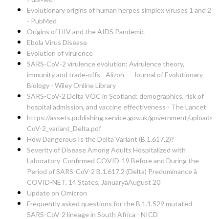
Evolutionary origins of human herpes simplex viruses 1 and 2
- PubMed
Origins of HIV and the AIDS Pandemic
Ebola Virus Disease
Evolution of virulence
SARS‐CoV‐2 virulence evolution: Avirulence theory,
immunity and trade‐offs - Alizon - - Journal of Evolutionary
Biology - Wiley Online Library
SARS-CoV-2 Delta VOC in Scotland: demographics, risk of
hospital admission, and vaccine effectiveness - The Lancet
https://assets.publishing.service.gov.uk/government/upload
CoV-2_variant_Delta.pdf
How Dangerous Is the Delta Variant (B.1.617.2)?
Severity of Disease Among Adults Hospitalized with
Laboratory-Confirmed COVID-19 Before and During the
Period of SARS-CoV-2 B.1.617.2 (Delta) Predominance â
COVID-NET, 14 States, JanuaryâAugust 20
Update on Omicron
Frequently asked questions for the B.1.1.529 mutated
SARS-CoV-2 lineage in South Africa - NICD