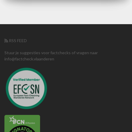
RSS FEED
Stuur je suggesties voor factchecks of vragen naar
info@factcheck.vlaanderen