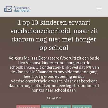
Togg
navig
1 op 10 kinderen ervaart
voedselonzekerheid, maar zit
daarom nog niet met honger
op school
Volgens Melissa Depraetere (Vooruit) zit een op de
tien Vlaamse kinderen met honger op de
schoolbanken. Uit onderzoek blijkt wel dat 9% van
de kinderen in Vlaanderen onvoldoende toegang
heeft tot gezonde voeding en dus
voedselonzekerheid ervaart. Maar dat betekent
daarom nog niet dat zij met een lege brooddoos of
honger naar school gaan.
29 mei 2024
factcheck
maatschappij
voeding