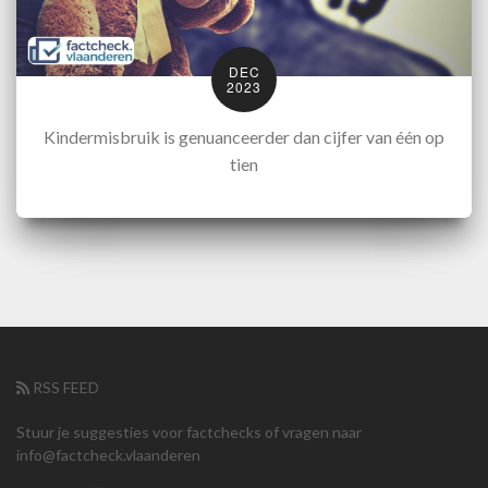
DEC
2023
Kindermisbruik is genuanceerder dan cijfer van één op
tien
RSS FEED
Stuur je suggesties voor factchecks of vragen naar
info@factcheck.vlaanderen