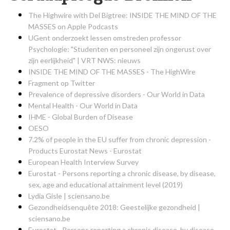
The Highwire with Del Bigtree: INSIDE THE MIND OF THE
MASSES on Apple Podcasts
UGent onderzoekt lessen omstreden professor
Psychologie: "Studenten en personeel zijn ongerust over
zijn eerlijkheid" | VRT NWS: nieuws
INSIDE THE MIND OF THE MASSES - The HighWire
Fragment op Twitter
Prevalence of depressive disorders - Our World in Data
Mental Health - Our World in Data
IHME - Global Burden of Disease
OESO
7.2% of people in the EU suffer from chronic depression -
Products Eurostat News - Eurostat
European Health Interview Survey
Eurostat - Persons reporting a chronic disease, by disease,
sex, age and educational attainment level (2019)
Lydia Gisle | sciensano.be
Gezondheidsenquête 2018: Geestelijke gezondheid |
sciensano.be
Eurostat - Persons reporting a chronic disease, by disease,