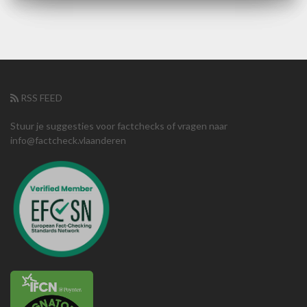
RSS FEED
Stuur je suggesties voor factchecks of vragen naar
info@factcheck.vlaanderen