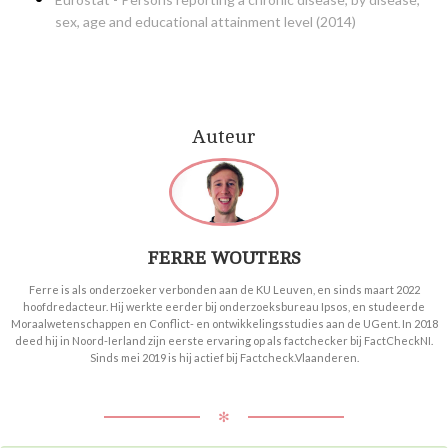
sex, age and educational attainment level (2014)
Auteur
FERRE WOUTERS
Ferre is als onderzoeker verbonden aan de KU Leuven, en sinds maart 2022
hoofdredacteur. Hij werkte eerder bij onderzoeksbureau Ipsos, en studeerde
Moraalwetenschappen en Conflict- en ontwikkelingsstudies aan de UGent. In 2018
deed hij in Noord-Ierland zijn eerste ervaring op als factchecker bij FactCheckNI.
Sinds mei 2019 is hij actief bij Factcheck.Vlaanderen.
✻