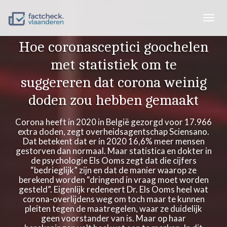
Togg
navig
Hoe coronasceptici goochelen
met statistiek om te
suggereren dat corona weinig
doden zou hebben gemaakt
Corona heeft in 2020 in België gezorgd voor 17.966
extra doden, zegt overheidsagentschap Sciensano.
Dat betekent dat er in 2020 16,6% meer mensen
gestorven dan normaal. Maar statistica en dokter in
de psychologie Els Ooms zegt dat die cijfers
“bedrieglijk” zijn en dat de manier waarop ze
berekend worden “dringend in vraag moet worden
gesteld”. Eigenlijk redeneert Dr. Els Ooms heel wat
corona-overlijdens weg om toch maar te kunnen
pleiten tegen de maatregelen, waar ze duidelijk
geen voorstander van is. Maar op haar