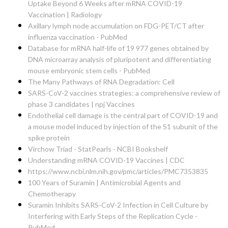
Uptake Beyond 6 Weeks after mRNA COVID-19
Vaccination | Radiology
Axillary lymph node accumulation on FDG-PET/CT after
influenza vaccination - PubMed
Database for mRNA half-life of 19 977 genes obtained by
DNA microarray analysis of pluripotent and differentiating
mouse embryonic stem cells - PubMed
The Many Pathways of RNA Degradation: Cell
SARS-CoV-2 vaccines strategies: a comprehensive review of
phase 3 candidates | npj Vaccines
Endothelial cell damage is the central part of COVID-19 and
a mouse model induced by injection of the S1 subunit of the
spike protein
Virchow Triad - StatPearls - NCBI Bookshelf
Understanding mRNA COVID-19 Vaccines | CDC
https://www.ncbi.nlm.nih.gov/pmc/articles/PMC7353835
100 Years of Suramin | Antimicrobial Agents and
Chemotherapy
Suramin Inhibits SARS-CoV-2 Infection in Cell Culture by
Interfering with Early Steps of the Replication Cycle -
PubMed