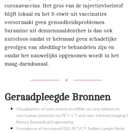
coronavaccins. Het gros van de injectievloeistof
blijft lokaal en het S-eiwit uit vaccinaties
veroorzaakt geen gezondheidsproblemen.
Suramine uit dennennaaldenthee is dan ook
nutteloos omdat er helemaal geen schadelijke
gevolgen van
shedding
te behandelen zijn en
omdat het nauwelijks opgenomen wordt in het
maag-darmkanaal.
✻
Geraadpleegde Bronnen
Visualization of early events in mRNA vaccine delivery in
non-human primates via PET–CT and near-infrared imaging |
Nature Biomedical Engineering
Prevalence of Increased FDG PET/CT Axillary Lymph Node