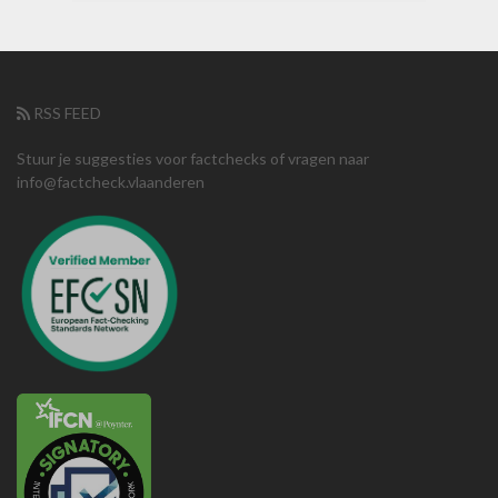
RSS FEED
Stuur je suggesties voor factchecks of vragen naar
info@factcheck.vlaanderen