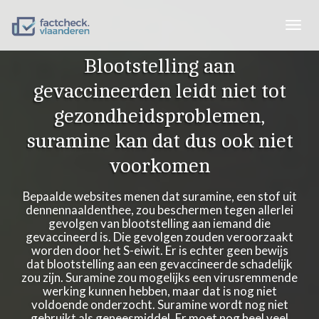
Togg
navig
Blootstelling aan
gevaccineerden leidt niet tot
gezondheidsproblemen,
suramine kan dat dus ook niet
voorkomen
Bepaalde websites menen dat suramine, een stof uit
dennennaaldenthee, zou beschermen tegen allerlei
gevolgen van blootstelling aan iemand die
gevaccineerd is. Die gevolgen zouden veroorzaakt
worden door het S-eiwit. Er is echter geen bewijs
dat blootstelling aan een gevaccineerde schadelijk
zou zijn. Suramine zou mogelijks een virusremmende
werking kunnen hebben, maar dat is nog niet
voldoende onderzocht. Suramine wordt nog niet
gebruikt als geneesmiddel. Er moet nog heel veel