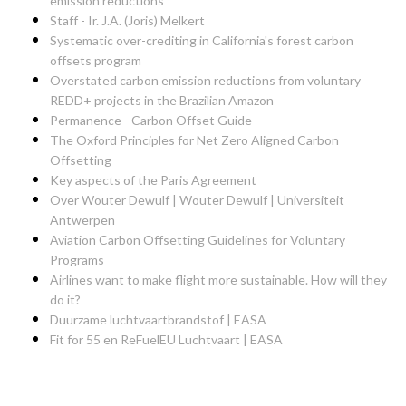
emission reductions
Staff - Ir. J.A. (Joris) Melkert
Systematic over-crediting in California's forest carbon
offsets program
Overstated carbon emission reductions from voluntary
REDD+ projects in the Brazilian Amazon
Permanence - Carbon Offset Guide
The Oxford Principles for Net Zero Aligned Carbon
Offsetting
Key aspects of the Paris Agreement
Over Wouter Dewulf | Wouter Dewulf | Universiteit
Antwerpen
Aviation Carbon Offsetting Guidelines for Voluntary
Programs
Airlines want to make flight more sustainable. How will they
do it?
Duurzame luchtvaartbrandstof | EASA
Fit for 55 en ReFuelEU Luchtvaart | EASA