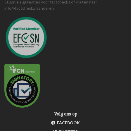
Stuur je suggesties voor factchecks of vragen naar
info@factcheck.vlaanderen
Volg ons op
FACEBOOK