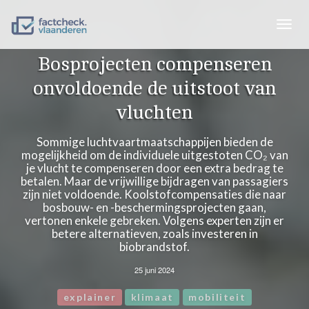
Togg
navig
Bosprojecten compenseren
onvoldoende de uitstoot van
vluchten
Sommige luchtvaartmaatschappijen bieden de
mogelijkheid om de individuele uitgestoten CO₂ van
je vlucht te compenseren door een extra bedrag te
betalen. Maar de vrijwillige bijdragen van passagiers
zijn niet voldoende. Koolstofcompensaties die naar
bosbouw- en -beschermingsprojecten gaan,
vertonen enkele gebreken. Volgens experten zijn er
betere alternatieven, zoals investeren in
biobrandstof.
25 juni 2024
explainer
klimaat
mobiliteit