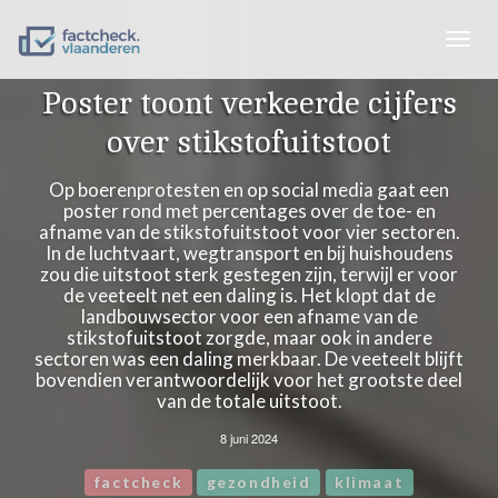
Togg
navig
Poster toont verkeerde cijfers
over stikstofuitstoot
Op boerenprotesten en op social media gaat een
poster rond met percentages over de toe- en
afname van de stikstofuitstoot voor vier sectoren.
In de luchtvaart, wegtransport en bij huishoudens
zou die uitstoot sterk gestegen zijn, terwijl er voor
de veeteelt net een daling is. Het klopt dat de
landbouwsector voor een afname van de
stikstofuitstoot zorgde, maar ook in andere
sectoren was een daling merkbaar. De veeteelt blijft
bovendien verantwoordelijk voor het grootste deel
van de totale uitstoot.
8 juni 2024
factcheck
gezondheid
klimaat