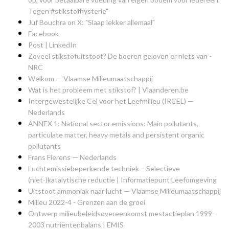
Tegen #stikstofhysterie"
Juf Bouchra on X: "Slaap lekker allemaal"
Facebook
Post | LinkedIn
Zoveel stikstofuitstoot? De boeren geloven er niets van -
NRC
Welkom — Vlaamse Milieumaatschappij
Wat is het probleem met stikstof? | Vlaanderen.be
Intergewestelijke Cel voor het Leefmilieu (IRCEL) —
Nederlands
ANNEX 1: National sector emissions: Main pollutants,
particulate matter, heavy metals and persistent organic
pollutants
Frans Fierens — Nederlands
Luchtemissiebeperkende techniek – Selectieve
(niet-)katalytische reductie | Informatiepunt Leefomgeving
Uitstoot ammoniak naar lucht — Vlaamse Milieumaatschappij
Milieu 2022-4 - Grenzen aan de groei
Ontwerp milieubeleidsovereenkomst mestactieplan 1999-
2003 nutriëntenbalans | EMIS