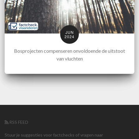
JUN
2024
Bosprojecten compenseren onvoldoende de uitstoot
van vluchten
RSS FEED
Stuur je suggesties voor factchecks of vragen naar