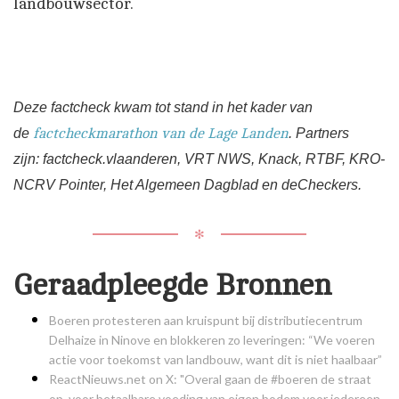
landbouwsector.
Deze factcheck kwam tot stand in het kader van
de
factcheckmarathon van de Lage Landen
. Partners
zijn:
factcheck.vlaanderen,
VRT NWS, Knack, RTBF, KRO-
NCRV Pointer, Het Algemeen Dagblad en deCheckers.
✻
Geraadpleegde Bronnen
Boeren protesteren aan kruispunt bij distributiecentrum
Delhaize in Ninove en blokkeren zo leveringen: “We voeren
actie voor toekomst van landbouw, want dit is niet haalbaar”
ReactNieuws.net on X: "Overal gaan de #boeren de straat
op, voor betaalbare voeding van eigen bodem voor iedereen.