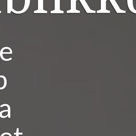
de
p
a
et