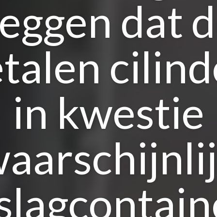
eggen dat 
talen cilind
in kwestie
aarschijnli
slagcontain