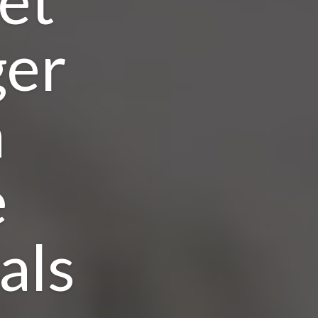
ger
n
e
als