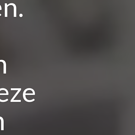
n.
n
eze
n