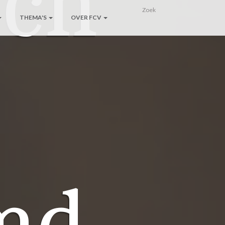
sch
THEMA'S
OVER FCV
md