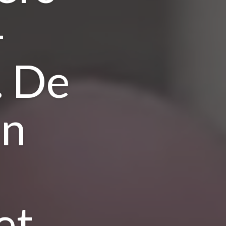
-
. De
en
et