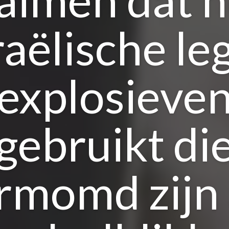
raëlische le
explosieve
gebruikt di
rmomd zijn 