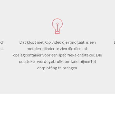
n label waa
“fuze mine”
sch
Dat klopt niet. Op video die rondgaat, is een
als
metalen cilinder te zien die dient als
opslagcontainer voor een specifieke ontsteker. Die
mijnontsteke
ontsteker wordt gebruikt om landmijnen tot
ontploffing te brengen.
stond.