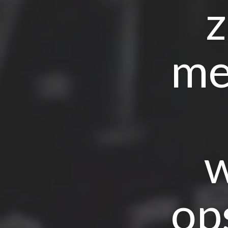
z
me
w
op