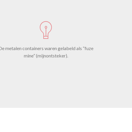
rop
De metalen containers waren gelabeld als “fuze
mine” (mijnontsteker).
r)