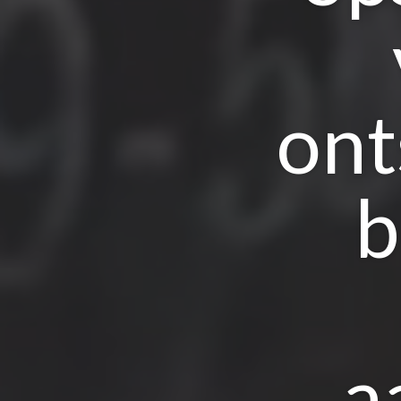
ont
b
a