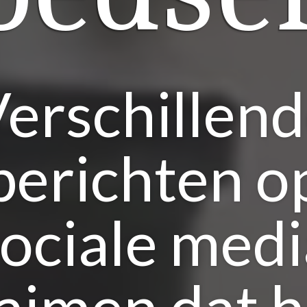
erschillen
berichten o
sociale medi
laimen dat h