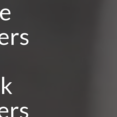
de
ers
jk
ers