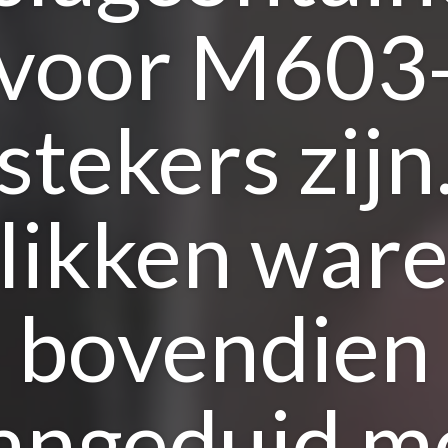
voor M603
stekers zijn
likken war
bovendien
angeduid m