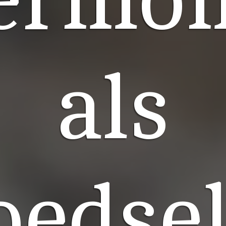
als
oedse