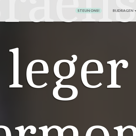
sraëli
STEUN ONS!
BIJDRAGEN
leger
ermo