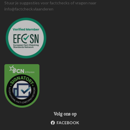
Stuur je suggesties voor factchecks of vragen naar
info@factcheck.vlaanderen
Volg ons op
FACEBOOK