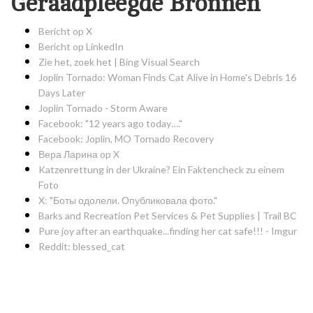
Geraadpleegde Bronnen
Bericht op X
Bericht op LinkedIn
Zie het, zoek het | Bing Visual Search
Joplin Tornado: Woman Finds Cat Alive in Home's Debris 16
Days Later
Joplin Tornado - Storm Aware
Facebook: "12 years ago today…."
Facebook: Joplin, MO Tornado Recovery
Вера Ларина op X
Katzenrettung in der Ukraine? Ein Faktencheck zu einem
Foto
X: "Боты одолели. Опубликовала фото."
Barks and Recreation Pet Services & Pet Supplies | Trail BC
Pure joy after an earthquake...finding her cat safe!!! - Imgur
Reddit: blessed_cat