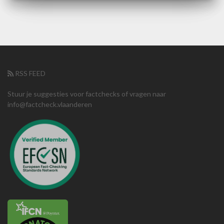
RSS FEED
Stuur je suggesties voor factchecks of vragen naar
info@factcheck.vlaanderen