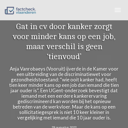
Togg
navig
Gat in cv door kanker zorgt
voor minder kans op een job,
maar verschil is geen
‘tienvoud’
Anja Vanrobaeys (Vooruit) ijverde in de Kamer voor
een uitbreiding van de discriminatiewet voor
gezondheidstoestand: “wie ooit kanker had, heeft
tien keer minder kans op een job dan iemand die tien
jaar ouder is”. Een UGent-onderzoek bevestigt dat
iemand met een eerdere kankerervaring
gediscrimineerd kan worden bij het opnieuw
betreden van de werkvloer. Maar de kans op een
sollicitatiegesprek is niet 10 keer kleiner in
vergelijking met iemand die 10 jaar ouder is.
29 augustus 2022