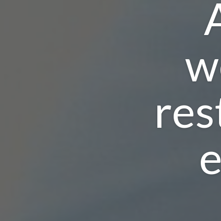
w
res
e