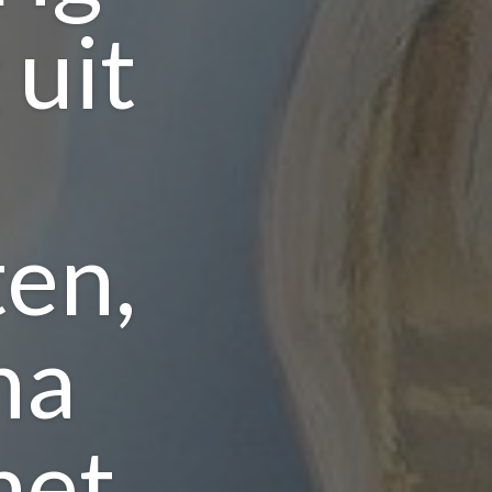
 uit
ten,
na
met