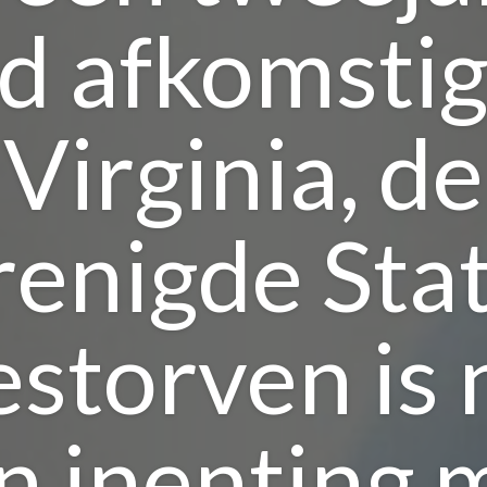
d afkomstig
Virginia, de
enigde Sta
estorven is 
n inenting 