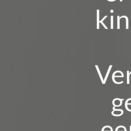
kin
Ver
g
ee