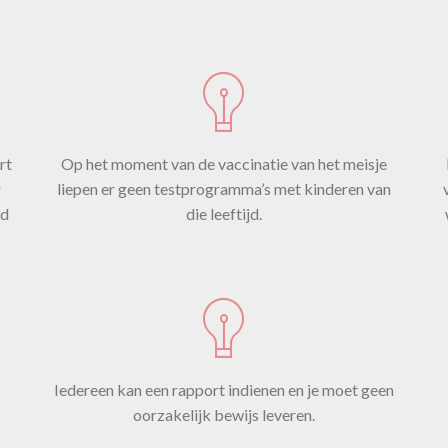
1 mei 2021
rt
Op het moment van de vaccinatie van het meisje
r
liepen er geen testprogramma’s met kinderen van
factcheck
gezondheid
covid19
ld
die leeftijd.
Iedereen kan een rapport indienen en je moet geen
oorzakelijk bewijs leveren.