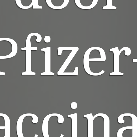
Pfizer
accina