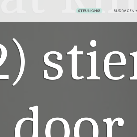
STEUN ONS!
BIJDRAGEN
2) stie
door