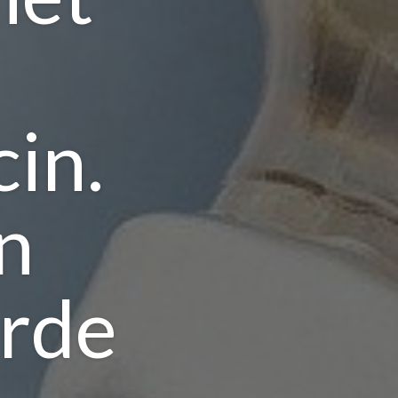
in.
n
arde