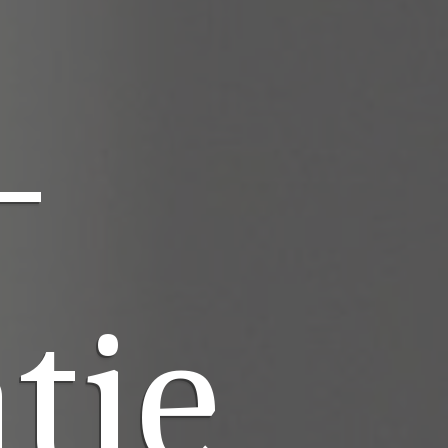
-
tie