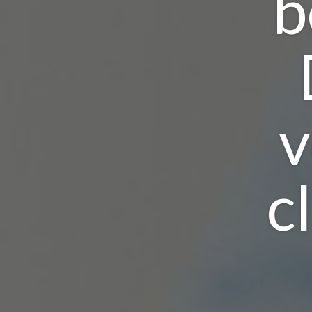
b
v
c