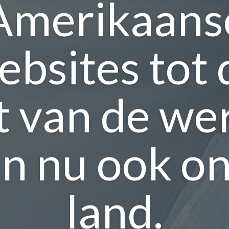
Amerikaans
ebsites tot 
t van de we
n nu ook o
land.