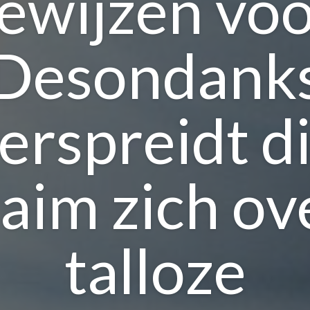
ewijzen voo
Desondank
erspreidt d
laim zich ov
talloze