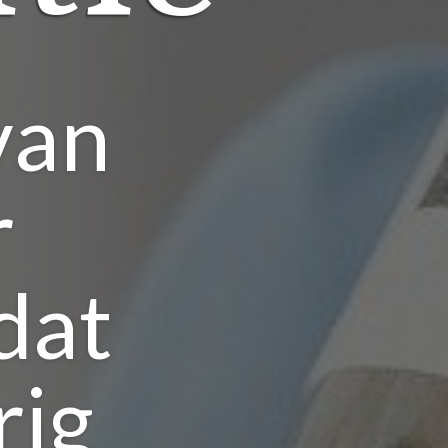
van
r
dat
rig