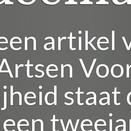
 een artikel 
Artsen Voo
ijheid staat 
 een tweeja