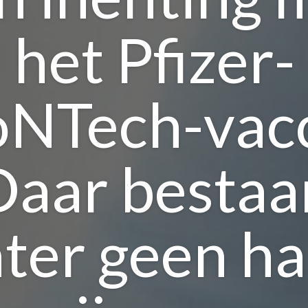
het Pfizer-
oNTech-vacc
Daar bestaa
ter geen h