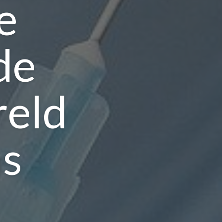
e
de
reld
ns