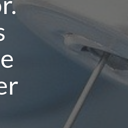
r.
s
ie
er