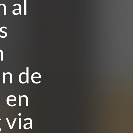
 al
s
n
n de
 en
 via