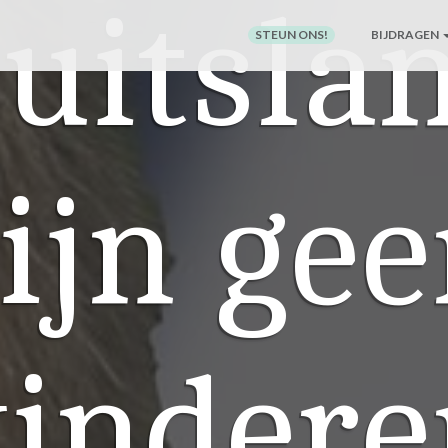
uitsla
STEUN ONS!
BIJDRAGEN
ijn ge
kindere