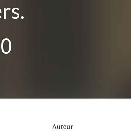
rs.
20
Auteur