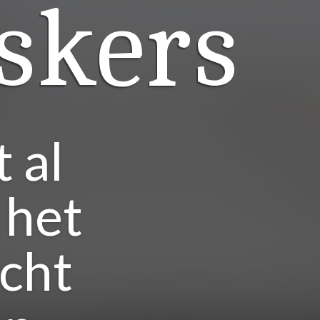
kers
 al
 het
cht