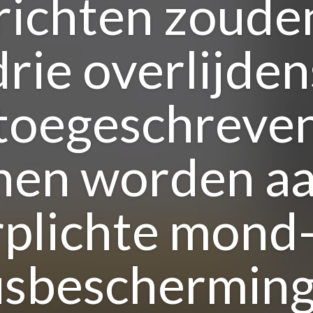
richten zouden
drie overlijden
toegeschreve
nen worden aa
rplichte mond-
sbescherming