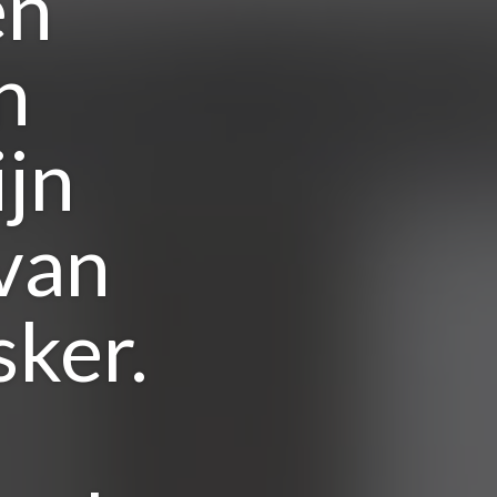
en
n
ijn
van
ker.