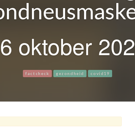
ndneusmaske
6 oktober 20
factcheck
gezondheid
covid19