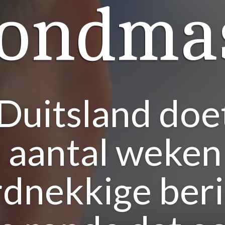
ondmas
 Duitsland doet
 aantal weken
rdnekkige beri