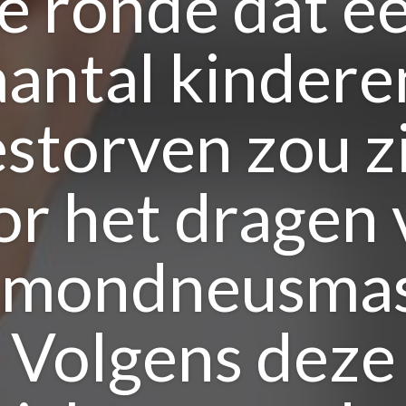
e ronde dat e
aantal kindere
storven zou z
or het dragen 
 mondneusmas
Volgens deze