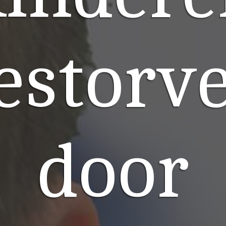
estorv
door