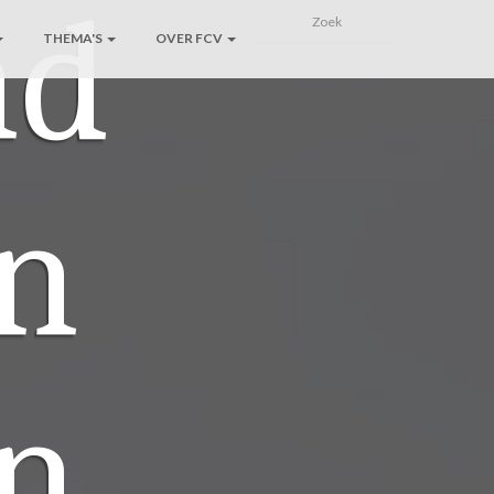
nd
THEMA'S
OVER FCV
en
n