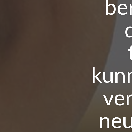
be
kun
ve
neu