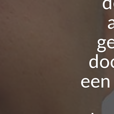
d
ge
do
een