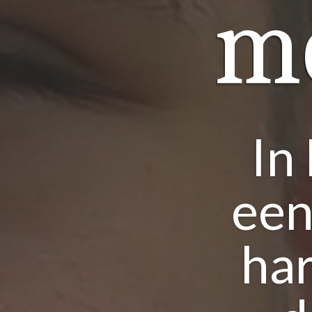
m
In
een
ha