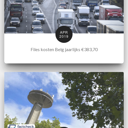
APR
2019
Files kosten Belg jaarlijks €383,70