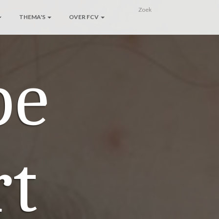
THEMA'S
OVER FCV
pe
rt