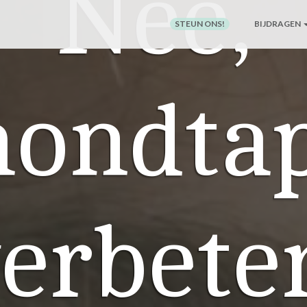
Nee,
STEUN ONS!
BIJDRAGEN
ondta
erbete