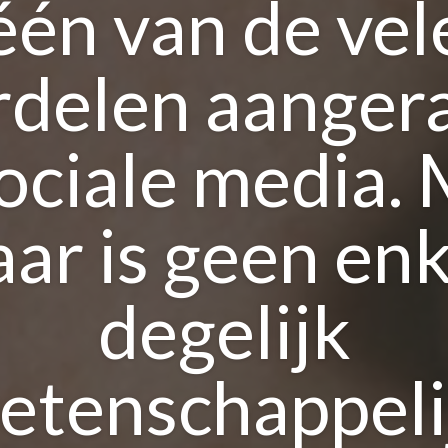
één van de vel
rdelen aanger
ociale media.
aar is geen enk
degelijk
etenschappeli