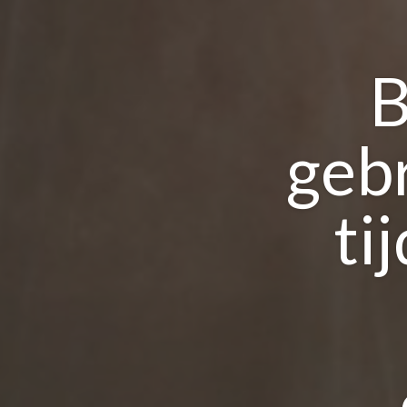
B
geb
ti