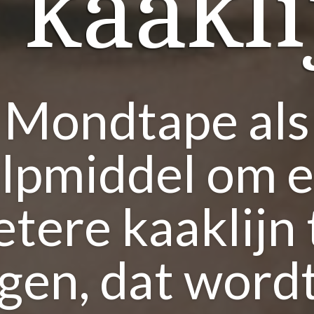
e kaakli
Mondtape als
lpmiddel om 
etere kaaklijn 
jgen, dat wordt