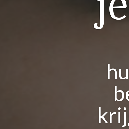
j
hu
b
kri