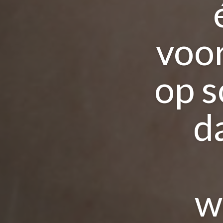
voo
op s
d
w