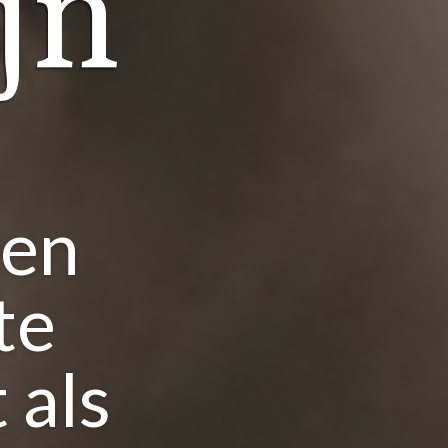
jn
een
te
 als