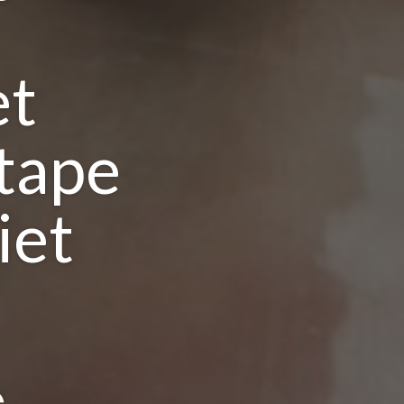
et
tape
iet