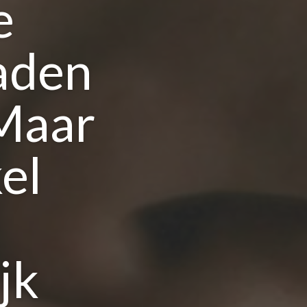
e
aden
 Maar
el
jk