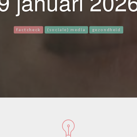
9 januari 202
factcheck
(sociale) media
gezondheid