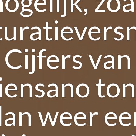
ogelijk, zoa
turatieversn
Cijfers van
iensano to
dan weer ee