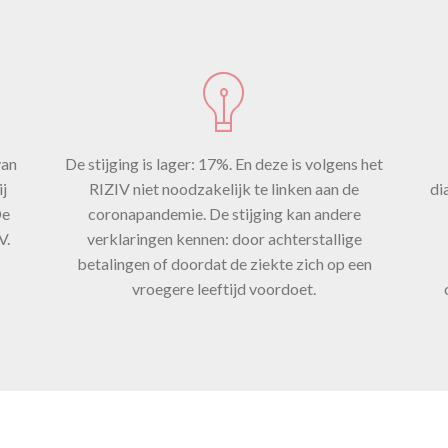
ijging van v
de
van
De stijging is lager: 17%. En deze is volgens het
ronapandem
ij
RIZIV niet noodzakelijk te linken aan de
di
De
coronapandemie. De stijging kan andere
V.
verklaringen kennen: door achterstallige
betalingen of doordat de ziekte zich op een
vroegere leeftijd voordoet.
december 2