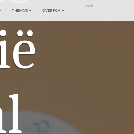
THEMA'S
OVER FCV
ië
al