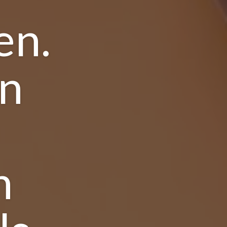
en.
jn
n