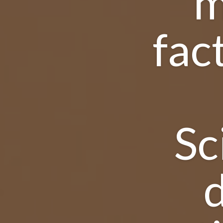
m
fac
Sc