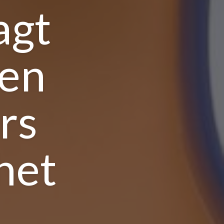
agt
ien
ers
het