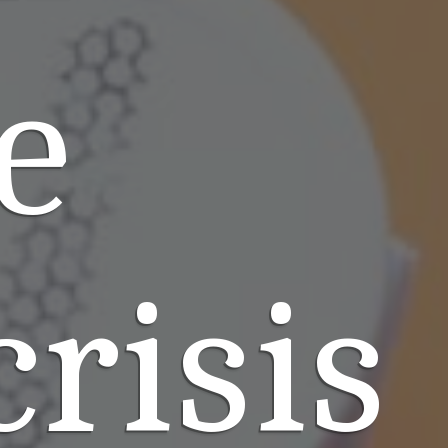
e
risis