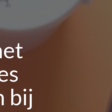
het
es
 bij