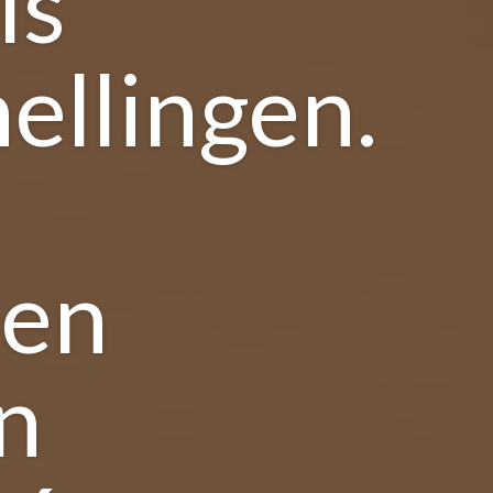
ls
ellingen.
nen
n