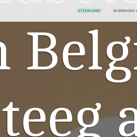
STEUN ONS!
BIJDRAGEN
n Belg
teeg 