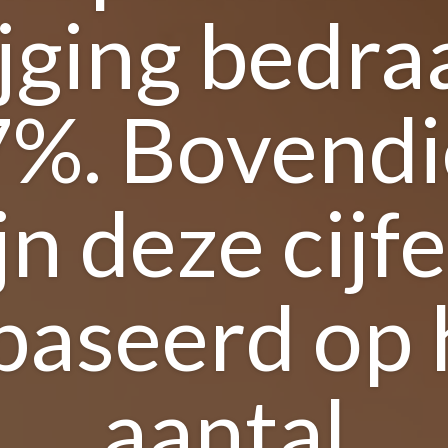
ijging bedra
%. Bovend
jn deze cijf
baseerd op 
aantal