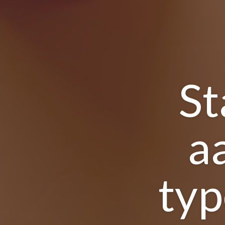
St
a
typ