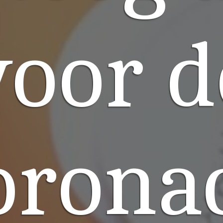
voor d
oronac