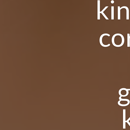
ki
co
g