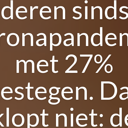
nderen sinds
ronapande
met 27%
estegen. D
klopt niet: d