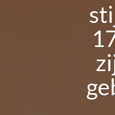
st
17
zi
ge