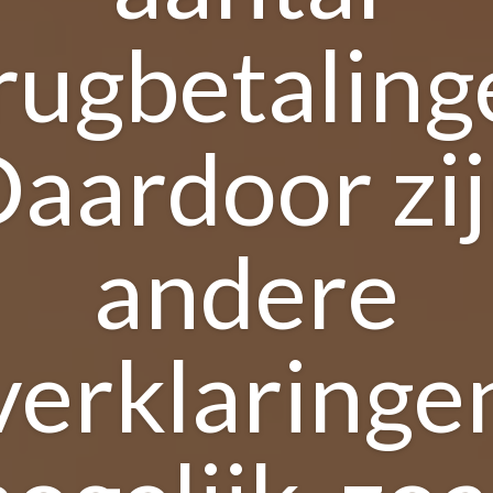
rugbetaling
aardoor zi
andere
verklaringe