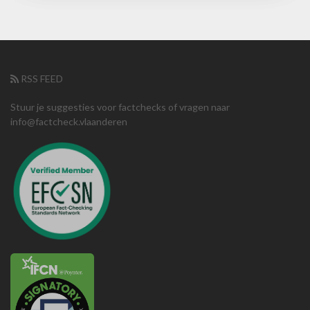
RSS FEED
Stuur je suggesties voor factchecks of vragen naar
info@factcheck.vlaanderen