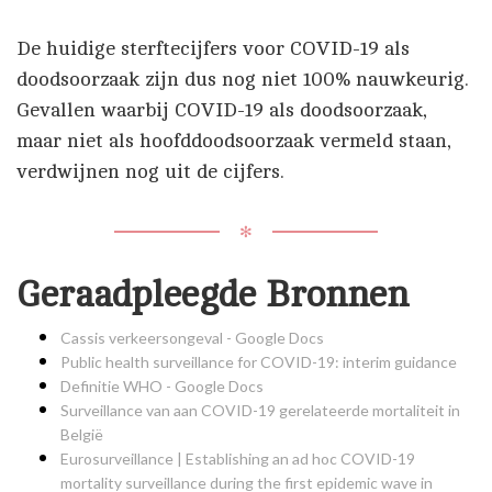
De huidige sterftecijfers voor COVID-19 als
doodsoorzaak zijn dus nog niet 100% nauwkeurig.
Gevallen waarbij COVID-19 als doodsoorzaak,
maar niet als hoofddoodsoorzaak vermeld staan,
verdwijnen nog uit de cijfers.
✻
Geraadpleegde Bronnen
Cassis verkeersongeval - Google Docs
Public health surveillance for COVID-19: interim guidance
Definitie WHO - Google Docs
Surveillance van aan COVID-19 gerelateerde mortaliteit in
België
Eurosurveillance | Establishing an ad hoc COVID-19
mortality surveillance during the first epidemic wave in