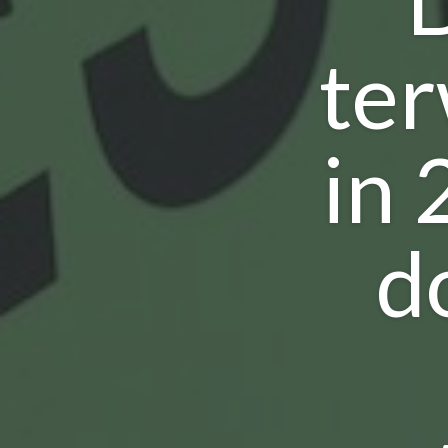
ter
in 
d