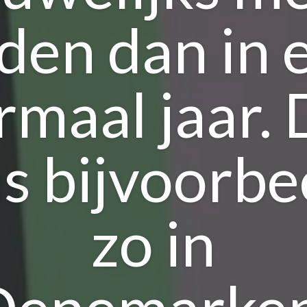
den dan in 
rmaal jaar. 
s bijvoorbe
zo in