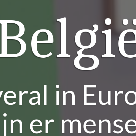
Belgi
eral in Eur
ijn er mens