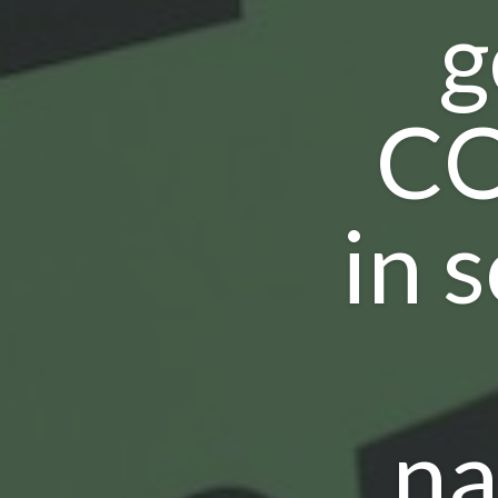
g
CO
in 
na