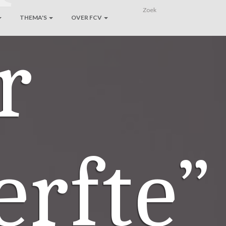
THEMA'S
OVER FCV
r
erfte”