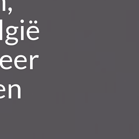
,
lgië
meer
en