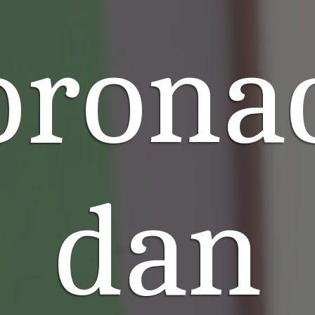
oronac
dan