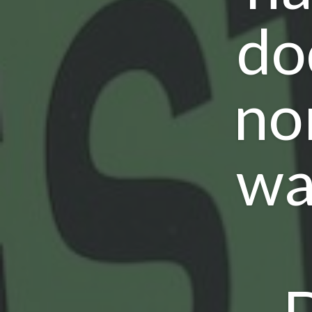
do
no
wa