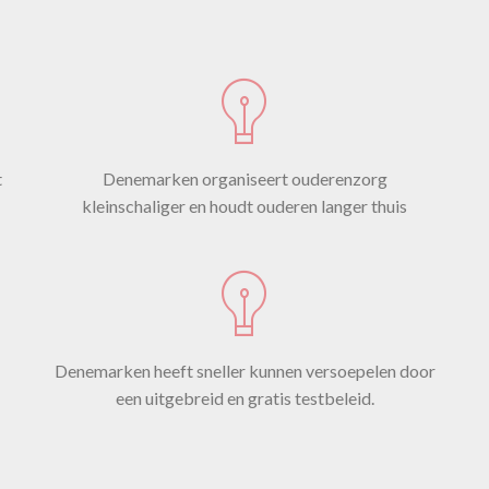
tatistisch z
rwachten. 
t
Denemarken organiseert ouderenzorg
t dat eigenl
kleinschaliger en houdt ouderen langer thuis
30 juli 202
Denemarken heeft sneller kunnen versoepelen door
een uitgebreid en gratis testbeleid.