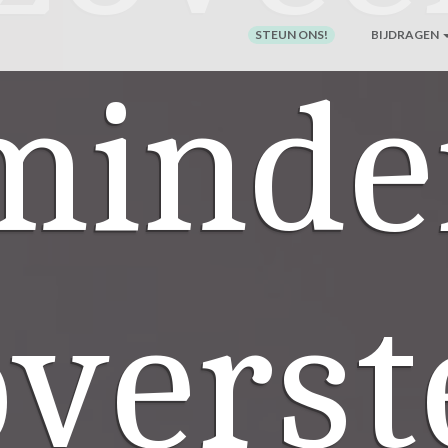
STEUN ONS!
BIJDRAGEN
minde
overst