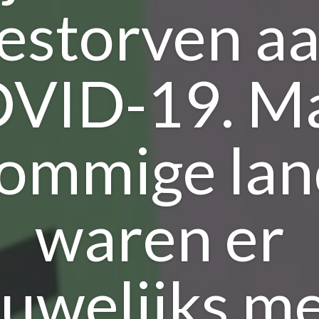
estorven a
VID-19. M
sommige la
waren er
uwelijks m