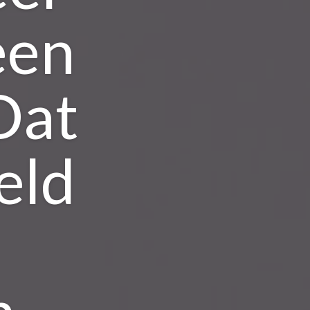
een
Dat
eld