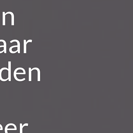
an
aar
nden
eer