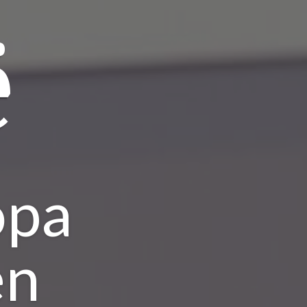
ë
opa
en