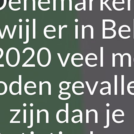
Denemarken
wijl er in Be
2020 veel 
oden gevall
zijn dan je