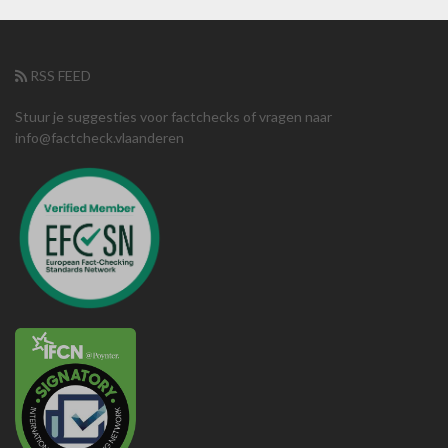
RSS FEED
Stuur je suggesties voor factchecks of vragen naar
info@factcheck.vlaanderen