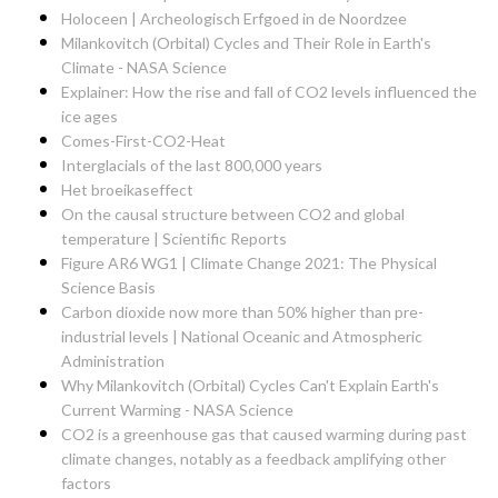
Holoceen | Archeologisch Erfgoed in de Noordzee
Milankovitch (Orbital) Cycles and Their Role in Earth's
Climate - NASA Science
Explainer: How the rise and fall of CO2 levels influenced the
ice ages
Comes-First-CO2-Heat
Interglacials of the last 800,000 years
Het broeikaseffect
On the causal structure between CO2 and global
temperature | Scientific Reports
Figure AR6 WG1 | Climate Change 2021: The Physical
Science Basis
Carbon dioxide now more than 50% higher than pre-
industrial levels | National Oceanic and Atmospheric
Administration
Why Milankovitch (Orbital) Cycles Can't Explain Earth's
Current Warming - NASA Science
CO2 is a greenhouse gas that caused warming during past
climate changes, notably as a feedback amplifying other
factors