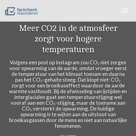
Togg
navig
Meer CO2 in de atmosfeer
zorgt voor hogere
temperaturen
Volgens een post op Instagram zou CO₂ niet zorgen
voor opwarming van de aarde, omdat vroeger eerst
de temperatuur van het klimaat toenam en daarna
pas het CO₂-gehalte steeg. Dat klopt niet: CO₂
zorgt voor een broeikaseffect waardoor de aarde
warmte vasthoudt. Bij de afwisseling van ijstijden en
interglacialen gaat een temperatuurstijging wel
vooraf aan een CO₂-stijging, maar de toename aan
CO₂ versterkt de opwarming. De huidige
opwarming is te wijten aan de uitstoot van
broeikasgassen door de mens en niet aan natuurlijke
fenomenen.