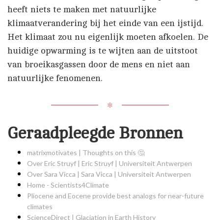
heeft niets te maken met natuurlijke
klimaatverandering bij het einde van een ijstijd.
Het klimaat zou nu eigenlijk moeten afkoelen. De
huidige opwarming is te wijten aan de uitstoot
van broeikasgassen door de mens en niet aan
natuurlijke fenomenen.
✻
Geraadpleegde Bronnen
matrixmotivates | Thoughts on this 🤔
Over Eric Struyf | Eric Struyf | Universiteit Antwerpen
Over Sara Vicca | Sara Vicca | Universiteit Antwerpen
Home - Scientists4Climate
Pliocene and Eocene provide best analogs for near-future
climates
ScienceDirect | Glaciation in Earth History