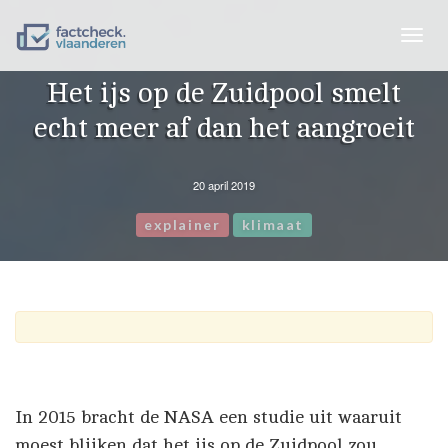
Togg
navig
Het ijs op de Zuidpool smelt
echt meer af dan het aangroeit
20 april 2019
explainer
klimaat
In 2015 bracht de NASA een studie uit waaruit
moest blijken dat het ijs op de Zuidpool zou