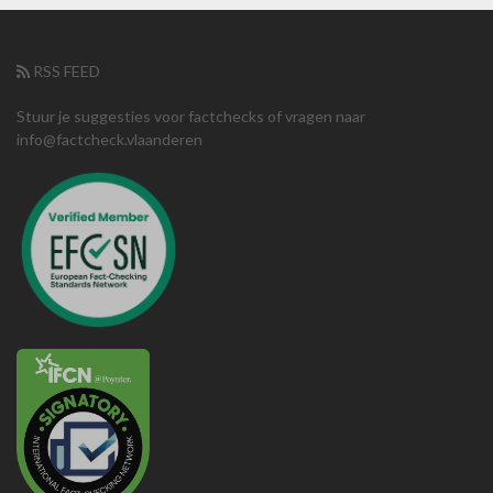
RSS FEED
Stuur je suggesties voor factchecks of vragen naar
info@factcheck.vlaanderen