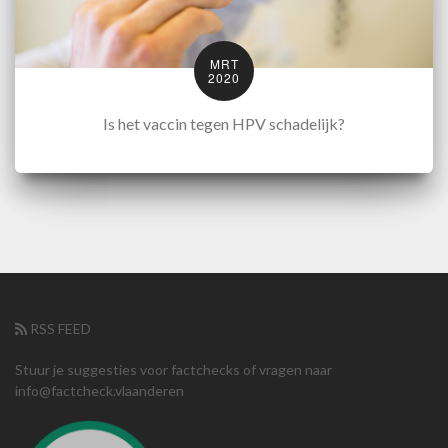
MRT
2020
Is het vaccin tegen HPV schadelijk?
RSS FEED
Stuur je suggesties voor factchecks of vragen naar
info@factcheck.vlaanderen