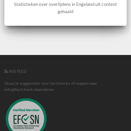
Statistieken over overlijdens in Engeland uit context
gehaald
RSS FEED
Stuur je suggesties voor factchecks of vragen naar
info@factcheck.vlaanderen