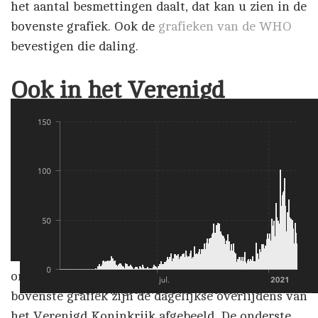
het aantal besmettingen daalt, dat kan u zien in de
bovenste grafiek. Ook de
grafieken van de WHO
bevestigen die daling.
Ook in het Verenigd
Koninkrijk en de Verenigde
Arabische Emiraten een
daling
De daling geldt trouwens ook voor het Verenigd
Koninkrijk en de Verenigde Arabische Emiraten.
Dat zijn de twee landen die Israël opvolgen met
meeste vaccinaties
. De daling kan u ook zien in de
onderstaande
grafieken
van John Hopkins. In de
Besmettingscijfers COVID-19 Israël, JHU
bovenste grafiek zijn de dagelijkse overlijdens van
het Verenigd Koninkrijk afgebeeld. De onderste