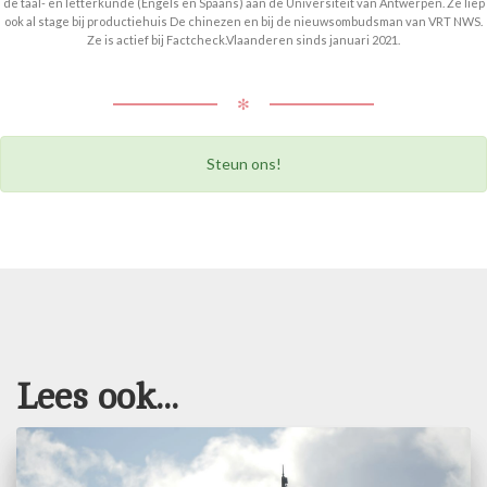
de taal- en letterkunde (Engels en Spaans) aan de Universiteit van Antwerpen. Ze liep
ook al stage bij productiehuis De chinezen en bij de nieuwsombudsman van VRT NWS.
Ze is actief bij Factcheck.Vlaanderen sinds januari 2021.
✻
Steun ons!
Lees ook...