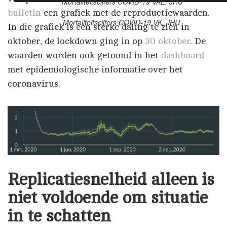
Mortaliteitscijfers COVID-19 VAE, JHU
bulletin
een grafiek met de reproductiewaarden.
Mortaliteitscijfers COVID-19 VK, JHU
In die grafiek is een sterke daling te zien in
oktober, de lockdown ging in op
30 oktober
. De
waarden worden ook getoond in het
dashboard
met epidemiologische informatie over het
coronavirus.
Replicatiesnelheid alleen is
niet voldoende om situatie
in te schatten