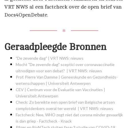
VRT NWS al een factcheck over de open brief van
Docs4OpenDebate.
✻
Geraadpleegde Bronnen
"De zevende dag" | VRT NWS: nieuws
Mocht "De zevende dag" sceptici over coronavaccinatie
uitnodigen voor een debat? | VRT NWS: nieuws
Prof. Pierre Van Damme | Geneeskunde en Gezondheids­
wetenschappen | Universiteit Antwerpen
CEV | Centrum voor de Evaluatie van Vaccinaties |
Universiteit Antwerpen
Check: Zo bereikte een open brief van Belgische artsen
complotdenkers overal ter wereld | VRT NWS: nieuws
Factcheck: Nee, WHO zegt niet dat corona minder gevaarlijk
is dan griep - Factcheck - Knack
Pfizer en BioNTech sluiten fase-3 studie van COVID-19