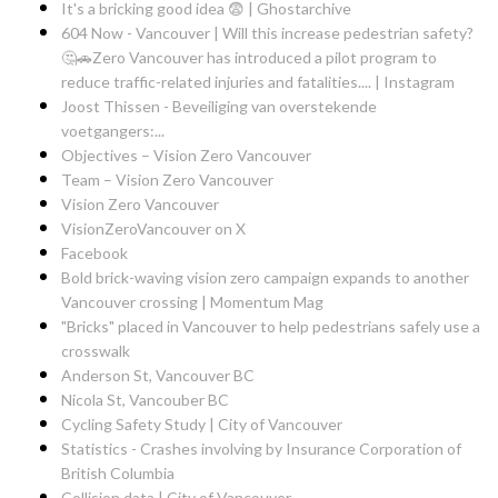
It's a bricking good idea 😨 | Ghostarchive
604 Now - Vancouver | Will this increase pedestrian safety?
🤔🚗Zero Vancouver has introduced a pilot program to
reduce traffic-related injuries and fatalities.... | Instagram
Joost Thissen - Beveiliging van overstekende
voetgangers:...
Objectives – Vision Zero Vancouver
Team – Vision Zero Vancouver
Vision Zero Vancouver
VisionZeroVancouver on X
Facebook
Bold brick-waving vision zero campaign expands to another
Vancouver crossing | Momentum Mag
"Bricks" placed in Vancouver to help pedestrians safely use a
crosswalk
Anderson St, Vancouver BC
Nicola St, Vancouber BC
Cycling Safety Study | City of Vancouver
Statistics - Crashes involving by Insurance Corporation of
British Columbia
Collision data | City of Vancouver