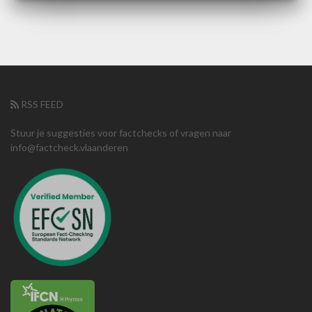
RSS FEED
Stuur je suggesties voor factchecks of vragen naar
info@factcheck.vlaanderen