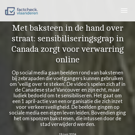
Togg
navig
Met baksteen in de hand over
straat: sensibiliseringsgrap in
Canada zorgt voor verwarring
online
Op social media gaan beelden rond van bakstenen
bij zebrapaden die voetgangers kunnen gebruiken
om ‘veilig over te steken’. De video’s spelen zich af in
de Canadese stad Vancouver en zijn echt, maar
ludiek bedoeld om te sensibiliseren. Het gaat om
een 1 april-actie van een organisatie die zich inzet
voor verkeersveiligheid. De beelden gingen op
sociale media een eigen leven leiden. Bovendien ging
het om sponzen bakstenen, die intussen door de
stad verwijderd werden.
19 juni 2024