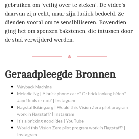
gebruiken om ‘veilig over te steken’. De video’s
daarvan zijn echt, maar zijn ludiek bedoeld. Ze
dienden vooral om te sensibiliseren. Bovendien
ging het om sponzen bakstenen, die intussen door
de stad verwijderd werden.
✻
Geraadpleegde Bronnen
Wayback Machine
Melodie Ng | A brick phone case? Or brick looking bidon?
#aprilfools or not? | Instagram
FlagstaffBiking.org | Would this Vision Zero pilot program
work in Flagstaff? | Instagram
It's a bricking good idea | YouTube
Would this Vision Zero pilot program work in Flagstaff? |
Instagram