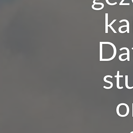
ka
Dat
st
o