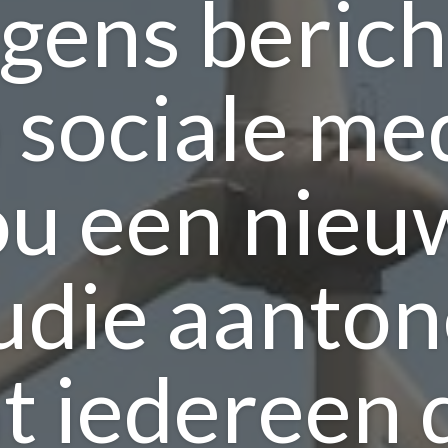
gens beric
 sociale me
ou een nieu
udie aanto
t iedereen 