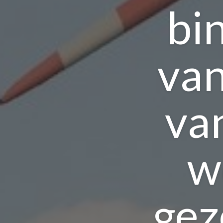
bi
van
va
w
gez