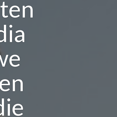
hten
dia
we
nen
die