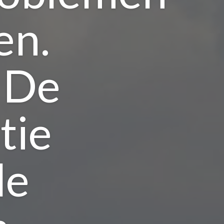
en.
. De
tie
de