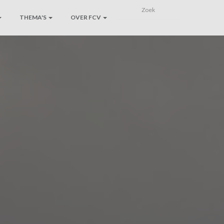
THEMA'S
OVER FCV
t