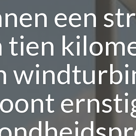
nnen een str
 tien kilom
n windturbi
oont ernsti
ondheidsp