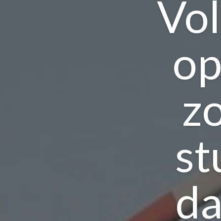
Vol
op
z
st
da