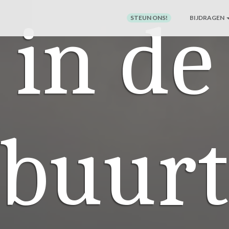
in de
STEUN ONS!
BIJDRAGEN
buur