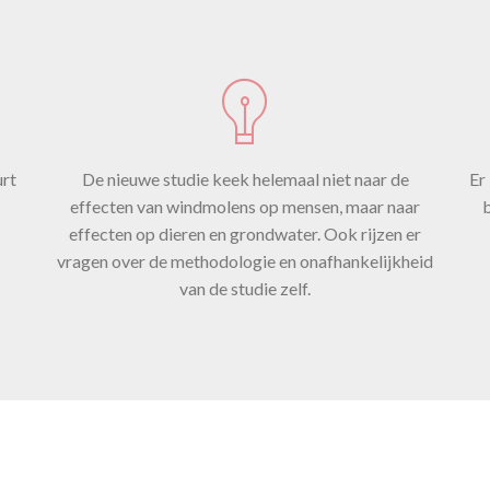
effecten va
ndturbines
dieren en
urt
De nieuwe studie keek helemaal niet naar de
Er
effecten van windmolens op mensen, maar naar
b
effecten op dieren en grondwater. Ook rijzen er
vragen over de methodologie en onafhankelijkheid
ondwater, n
van de studie zelf.
p mensen. 