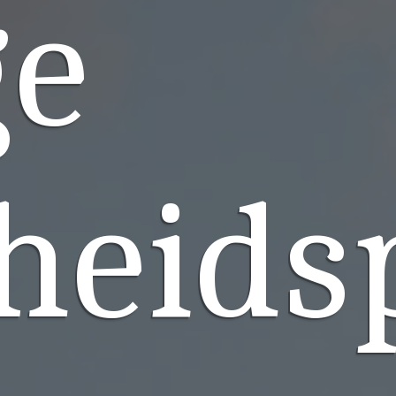
ge
heids