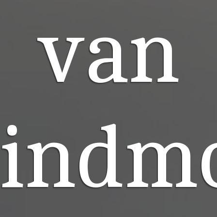
van
indmo