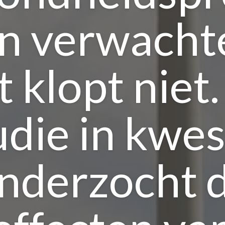
n verwacht
 klopt niet
udie in kwes
nderzocht 