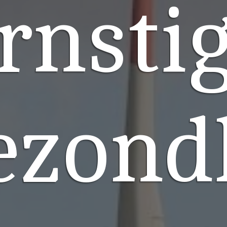
rnsti
ezond