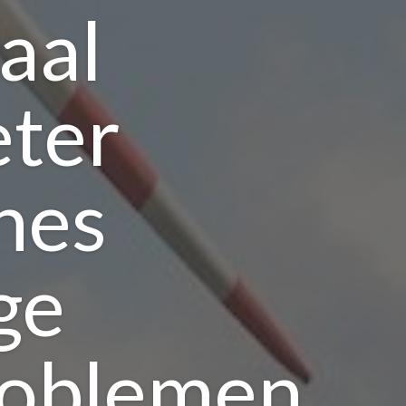
aal
eter
nes
ge
roblemen