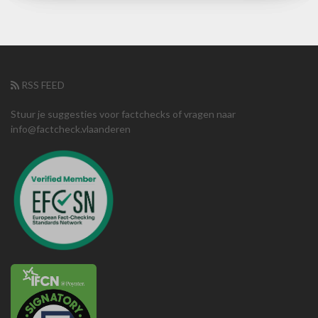
RSS FEED
Stuur je suggesties voor factchecks of vragen naar
info@factcheck.vlaanderen