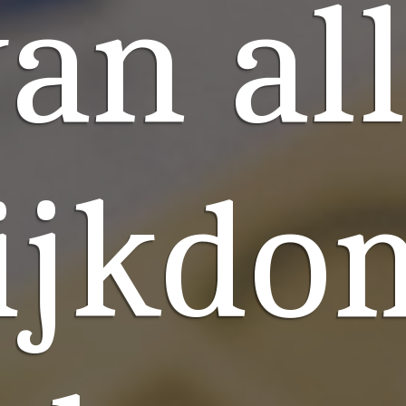
an al
ijkdo