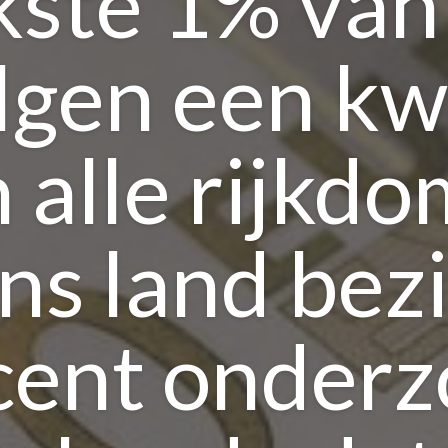
jkste 1% van
lgen een kw
 alle rijkdo
ns land bezi
cent onderz