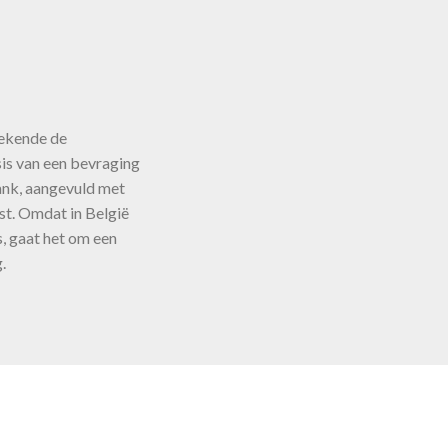
 op
 de
ekende de
is van een bevraging
 dit
ank, aangevuld met
jst. Omdat in België
, gaat het om een
.
ch
ren