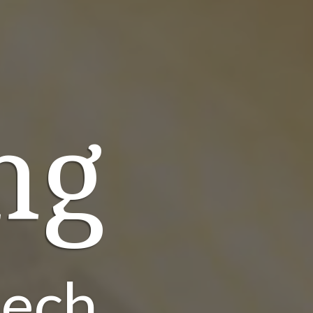
ng
eech