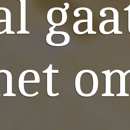
al gaa
het o