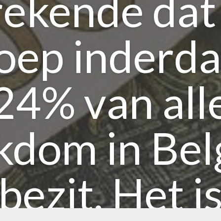
ekende dat
oep inderd
24% van all
jkdom in Bel
bezit. Het i