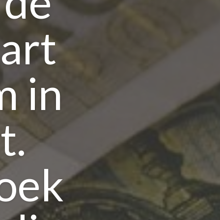
 de
art
m in
t.
oek