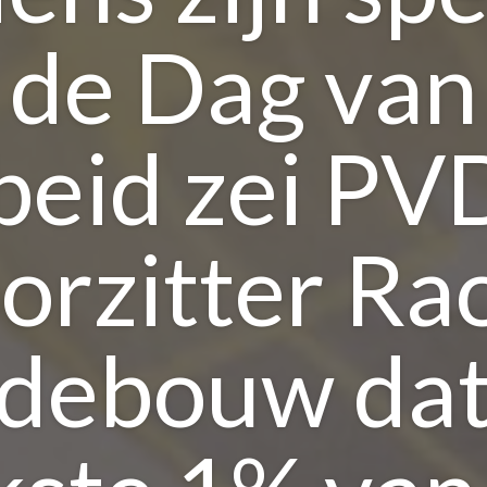
 de Dag van
beid zei PV
orzitter Ra
debouw dat