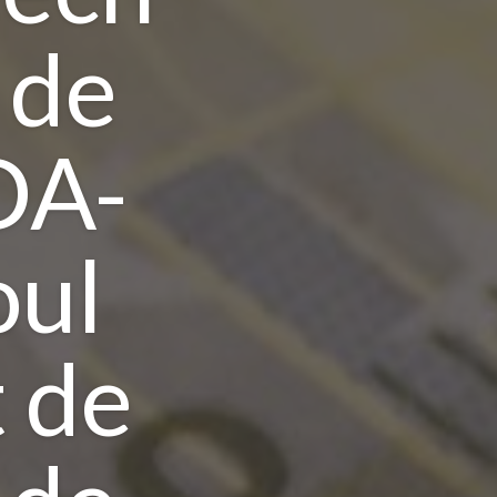
 de
DA-
oul
 de