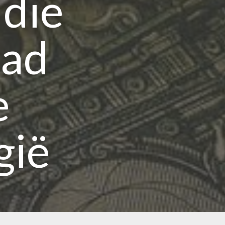
 die
aad
e
gië
s