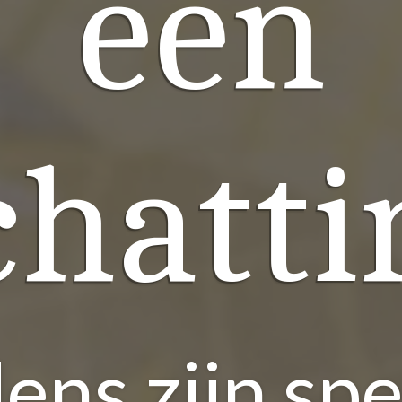
een
chatti
dens zijn sp