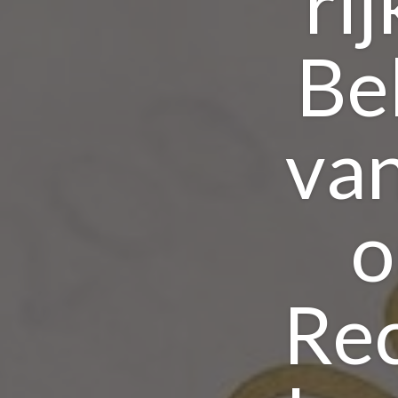
ri
Be
van
o
Re