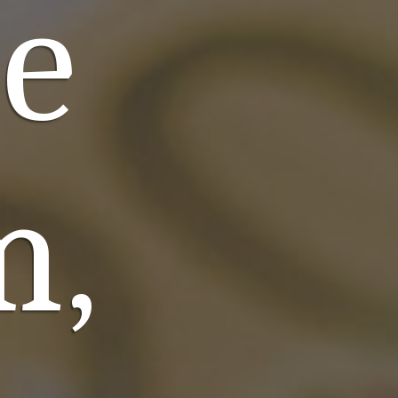
le
m,