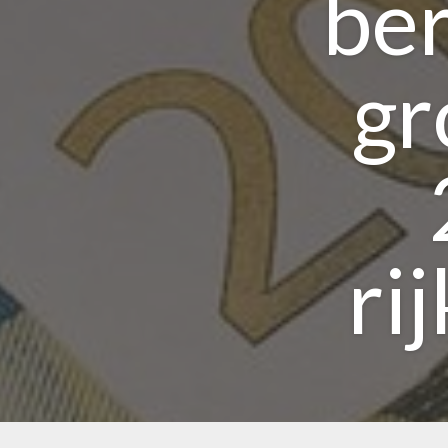
ber
gr
ri