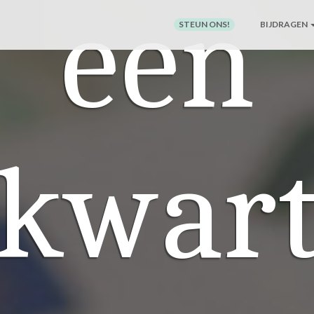
een
STEUN ONS!
BIJDRAGEN
kwar