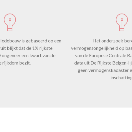
langrijk om
 merken dat
 Hedebouw is gebaseerd op een
Het onderzoek ber
t blijkt dat de 1% rijkste
vermogensongelijkheid op bas
fers waarop
ë ongeveer een kwart van de
van de Europese Centrale B
e rijkdom bezit.
data uit De Rijkste Belgen-li
geen vermogenskadaster is
inschatting
nderzoek zi
seert, date