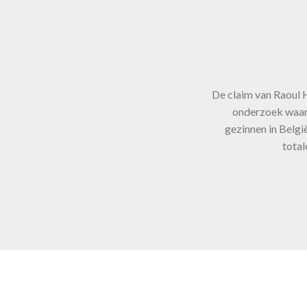
be
te
De claim van Raoul
onderzoek waarui
cij
gezinnen in Belgi
total
o
ba