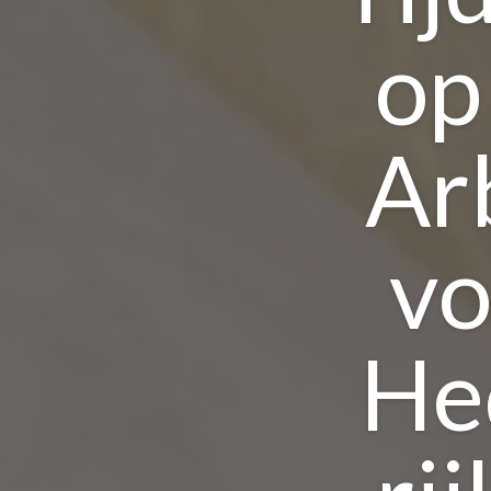
op
Ar
vo
He