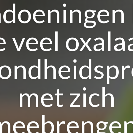
doeningen
e veel oxala
ondheidsp
met zich
meebrengen