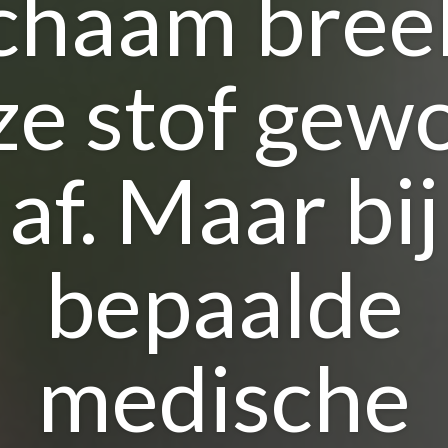
ichaam bree
ze stof gew
af. Maar bij
bepaalde
medische