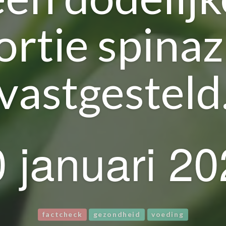
ortie spinaz
vastgesteld
 januari 2
factcheck
gezondheid
voeding