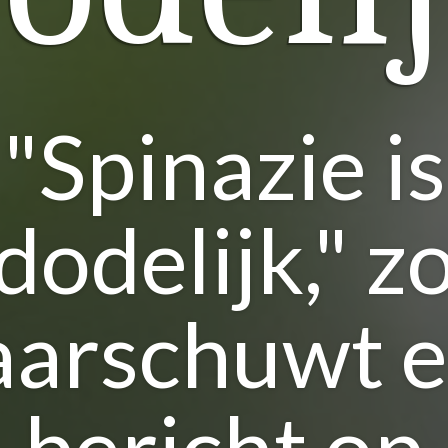
"Spinazie is
dodelijk," z
arschuwt 
bericht op