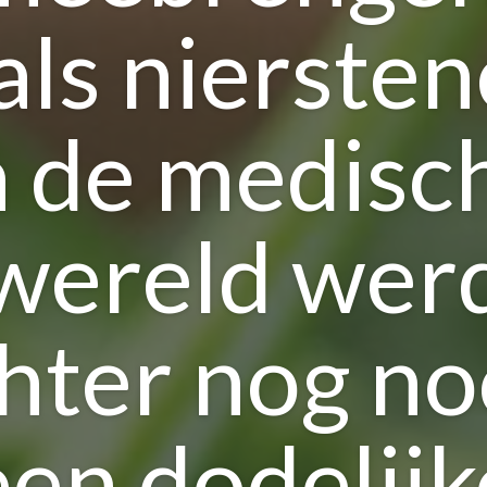
als niersten
n de medisc
wereld wer
hter nog no
een dodelijk