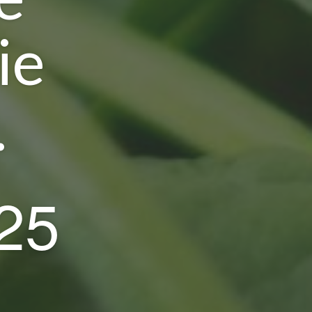
ie
.
025