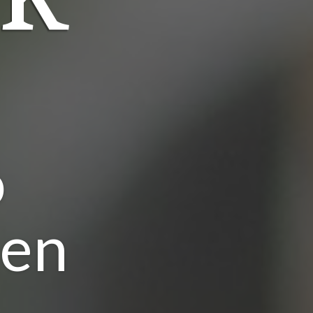
o
een