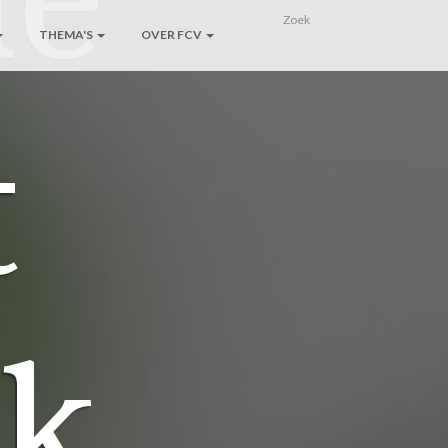
THEMA'S
OVER FCV
t
jk