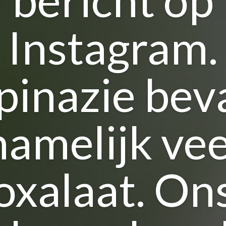
Instagram.
pinazie bev
namelijk vee
oxalaat. On