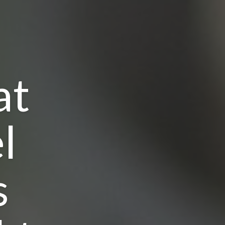
at
l
s