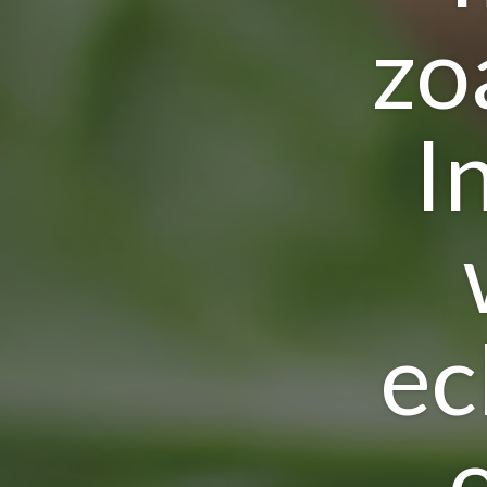
zo
I
ec