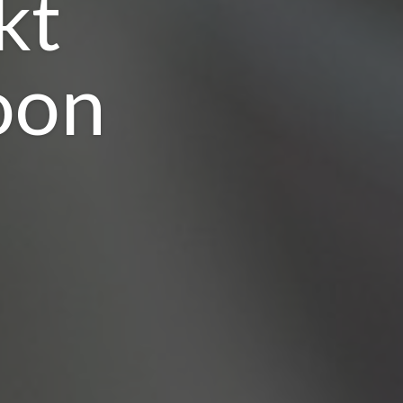
kt
oon