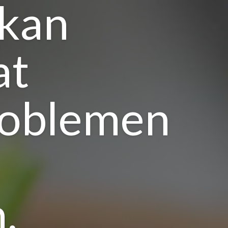
 kan
at
roblemen
,