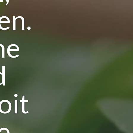
en.
he
d
oit
e