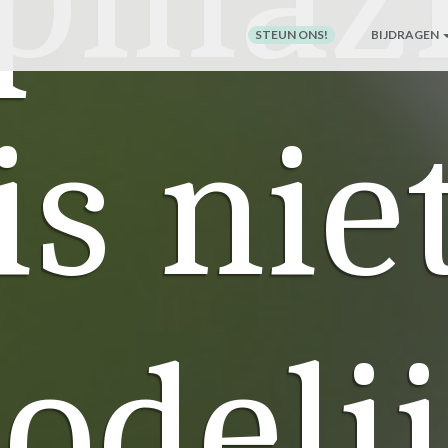
STEUN ONS!
BIJDRAGEN
is nie
odeli